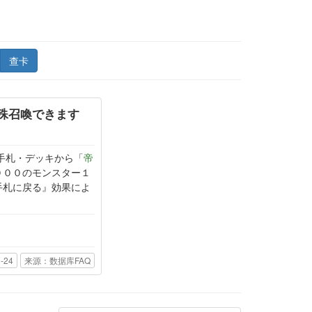
查卡
殊召喚できます
手札・デッキから「
帝
０００のモンスター１
手札に戻る』効果によ
-24
来源：数据库FAQ