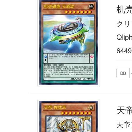
机
クリ
Qliph
6449
DB
天帝
天帝