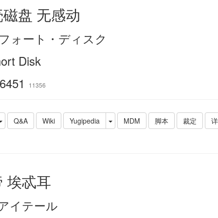
壳磁盘 无感动
フォート・ディスク
ort Disk
6451
11356
Q&A
Wiki
Yugipedia
MDM
脚本
裁定
详
 埃忒耳
アイテール