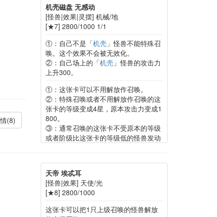
机壳磁盘 无感动
[怪兽|效果|灵摆] 机械/地
[★7] 2800/1000 1/1
①：自己不是「
机壳
」怪兽不能特殊召
唤。这个效果不会被无效化。
②：自己场上的「
机壳
」怪兽的攻击力
上升300。
①：这张卡可以不用解放作召唤。
②：特殊召唤或者不用解放作召唤的这
张卡的等级变成4星，原本攻击力变成1
800。
情(8)
③：通常召唤的这张卡不受原本的等级
或者阶级比这张卡的等级低的怪兽发动
的效果影响。
④：把「
机壳
」怪兽解放对这张卡的上
级召唤成功时才能发动。从卡组把2只
天帝 埃忒耳
「
机壳
」怪兽特殊召唤。这个效果特殊
[怪兽|效果] 天使/光
召唤的怪兽在结束阶段破坏。
[★8] 2800/1000
这张卡可以把1只上级召唤的怪兽解放