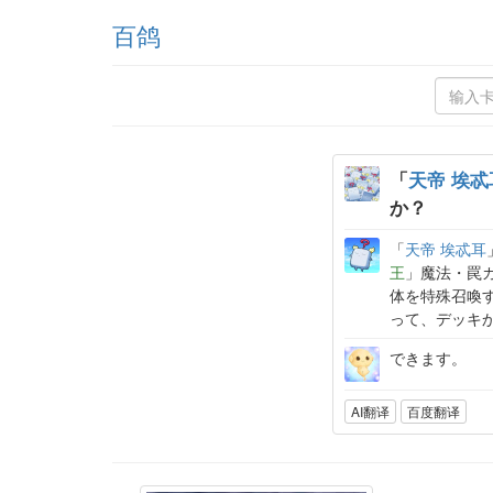
百鸽
「
天帝 埃忒
か？
「
天帝 埃忒耳
王
」魔法・罠
体を特殊召喚
って、デッキ
できます。
AI翻译
百度翻译