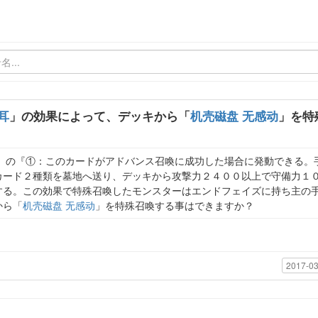
耳
」の効果によって、デッキから「
机壳磁盘 无感动
」を特
」の『①：このカードがアドバンス召喚に成功した場合に発動できる。
カード２種類を墓地へ送り、デッキから攻撃力２４００以上で守備力１
する。この効果で特殊召喚したモンスターはエンドフェイズに持ち主の
から「
机壳磁盘 无感动
」を特殊召喚する事はできますか？
2017-03