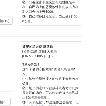
②：只要这张卡在魔法与陷阱区域存
在，自己场上的恶魔族怪兽的攻击力在
对方回合内上升1000。
③：自己准备阶段发动。自己受到100
情(10)
0伤害。
彼岸的黑天使 基路伯
[怪兽|效果|连接] 天使/暗
[LINK-2] 500/- [↙][↘]
3星怪兽2只
这个卡名的③的效果1回合只能使用1
次。
①：这张卡所连接区的怪兽不会被效果
破坏。
②：场上的这张卡被战斗或者对方的效
果破坏的场合，可以作为代替把自己场
上1张卡送去墓地。
情(6)
③：从卡组把1只3星怪兽送去墓地，以