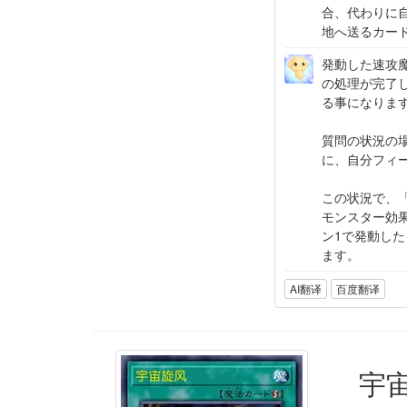
合、代わりに
地へ送るカー
発動した速攻
の処理が完了
る事になりま
質問の状況の
に、自分フィ
この状況で、
モンスター効
ン1で発動した
ます。
AI翻译
百度翻译
宇