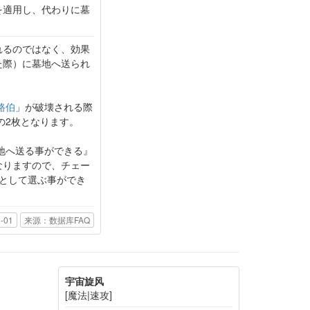
を適用し、代わりに墓
れるのではなく、効果
た際）に墓地へ送られ
路伯
」が破壊される際
の2枚となります。
地へ送る事ができる』
なりますので、チェー
として選ぶ事ができ
-01
来源：数据库FAQ
宇宙旋风
[魔法|速攻]