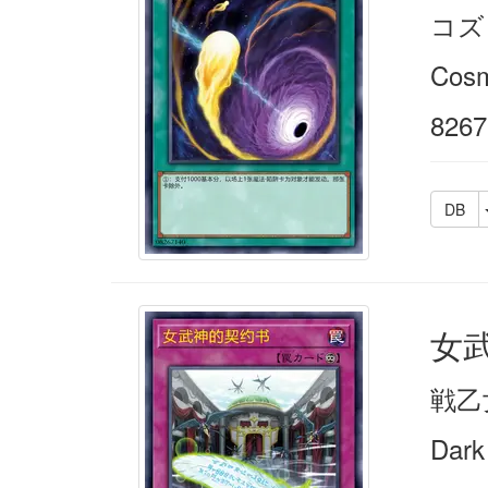
コズ
Cosm
8267
DB
女
戦乙
Dark