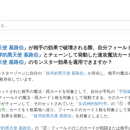
天使 基路伯
」が相手の効果で破壊される際、自分フィール
岸的黑天使 基路伯
」とチェーンして発動した速攻魔法カー
天使 基路伯
」のモンスター効果を適用できますか？
ンスターゾーンに自分の「
彼岸的黑天使 基路伯
」が存在し、相手の魔法
1枚存在しています。
セットされた相手の魔法・罠カードを対象として、自分が手札の「
宇宙
、フィールドの魔法・罠カード１枚を対象として発動できる。そのカード
手がチェーンして、そのセットされていた「
女武神的契约书
」の『①：
约书
」カードを１枚墓地へ送り、フィールドのカード１枚を対象として
』効果を発動し、「
彼岸的黑天使 基路伯
」を対象としました。
岸的黑天使 基路伯
」の『②：フィールドのこのカードが戦闘または相手