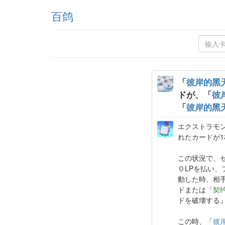
百鸽
「
彼岸的黑
ドが、「
彼
「
彼岸的黑
エクストラモ
れたカードが
この状況で、
０LPを払い
動した時、相
ドまたは「
契
ドを破壊する
この時、「
彼