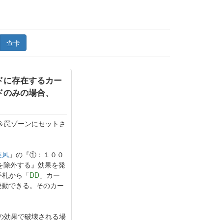
查卡
ドに存在するカー
ドのみの場合、
＆罠ゾーンにセットさ
旋风
」の『①：１００
を除外する』効果を発
手札から「
DD
」カー
発動できる。そのカー
の効果で破壊される場