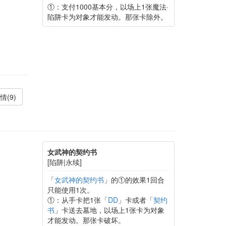
①：支付1000基本分，以场上1张魔法·
陷阱卡为对象才能发动。那张卡除外。
情(9)
女武神的契约书
[陷阱|永续]
「
女武神的契约书
」的①的效果1回合
只能使用1次。
①：从手卡把1张「
DD
」卡或者「
契约
书
」卡送去墓地，以场上1张卡为对象
才能发动。那张卡破坏。