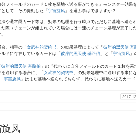
自分フィールドのカード１枚を墓地へ送る事ができる』モンスター効果
ドとして、その発動した「
宇宙旋风
」を選ぶ事はできますか？
魔法や通常罠カード等は、効果の処理を行う時点でただちに墓地へ送ら
した際（チェーンが組まれている場合には一連のチェーン処理が完了し
す。
場合、相手の「
女武神的契约书
」の効果処理によって「
彼岸的黑天使 基
ールドに存在しているカードは「
彼岸的黑天使 基路伯
」と「
宇宙旋风
」
「
彼岸的黑天使 基路伯
」の『代わりに自分フィールドのカード１枚を墓
果を適用する場合に、「
女武神的契约书
」の効果処理中に適用する事に
「
宇宙旋风
」はまだ墓地へ送られておらず、代わりに墓地へ送るカード
2017-12
宙旋风