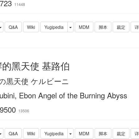
723
11448
Q&A
Wiki
Yugipedia
MDM
脚本
裁定
详
岸的黑天使 基路伯
の黒天使 ケルビーニ
ubini, Ebon Angel of the Burning Abyss
9500
13506
Q&A
Wiki
Yugipedia
MDM
脚本
裁定
详