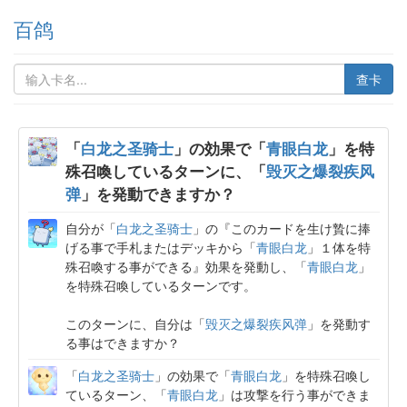
百鸽
查卡
「
白龙之圣骑士
」の効果で「
青眼白龙
」を特
殊召喚しているターンに、「
毁灭之爆裂疾风
弹
」を発動できますか？
自分が「
白龙之圣骑士
」の『このカードを生け贄に捧
げる事で手札またはデッキから「
青眼白龙
」１体を特
殊召喚する事ができる』効果を発動し、「
青眼白龙
」
を特殊召喚しているターンです。
このターンに、自分は「
毁灭之爆裂疾风弹
」を発動す
る事はできますか？
「
白龙之圣骑士
」の効果で「
青眼白龙
」を特殊召喚し
ているターン、「
青眼白龙
」は攻撃を行う事ができま