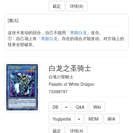
裁定
详情(6)
[魔法]
这张卡发动的回合，自己不能用「
青眼白龙
」攻击。
①：自己场上有「
青眼白龙
」存在的场合才能发动。对方场上的
怪兽全部破坏。
白龙之圣骑士
白竜の聖騎士
Paladin of White Dragon
73398797
DB
Q&A
Wiki
Yugipedia
MDM
脚本
裁定
详情(4)