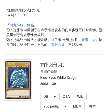
[怪兽|效果|仪式] 龙/光
[★4] 1900/1200
「
白龙降临
」降临。
①：这张卡向里侧守备表示怪兽攻击的伤害步骤开始时发动。那
只里侧守备表示怪兽破坏。
②：把这张卡解放才能发动。从手卡·卡组把1只「
青眼白龙
」特
殊召唤。这个回合，自己的「
青眼白龙
」不能攻击。
青眼白龙
青眼の白龍
Blue-Eyes White Dragon
89631139
DB
Q&A
Wiki
Yugipedia
MDM
脚本