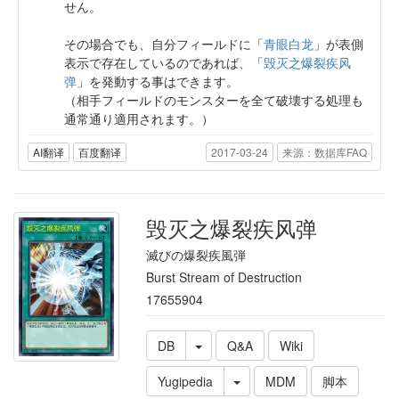
せん。
その場合でも、自分フィールドに「
青眼白龙
」が表側
表示で存在しているのであれば、「
毁灭之爆裂疾风
弹
」を発動する事はできます。
（相手フィールドのモンスターを全て破壊する処理も
通常通り適用されます。）
AI翻译
百度翻译
2017-03-24
来源：数据库FAQ
毁灭之爆裂疾风弹
滅びの爆裂疾風弾
Burst Stream of Destruction
17655904
DB
Q&A
Wiki
Yugipedia
MDM
脚本