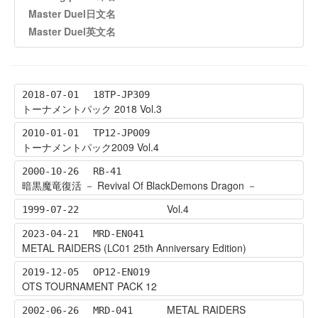
Master Duel日文名
Master Duel英文名
2018-07-01
18TP-JP309
トーナメントパック 2018 Vol.3
2010-01-01
TP12-JP009
トーナメントパック2009 Vol.4
2000-10-26
RB-41
暗黒魔竜復活 － Revival Of BlackDemons Dragon －
Vol.4
1999-07-22
2023-04-21
MRD-EN041
METAL RAIDERS (LC01 25th Anniversary Edition)
2019-12-05
OP12-EN019
OTS TOURNAMENT PACK 12
METAL RAIDERS
2002-06-26
MRD-041