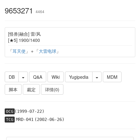
9653271
4464
[怪兽|融合] 雷/风
[★5] 1900/1400
「
耳天使
」＋「
大雷电球
」
DB
Q&A
Wiki
Yugipedia
MDM
脚本
裁定
详情(0)
(1999-07-22)
OCG
MRD-041
(2002-06-26)
TCG