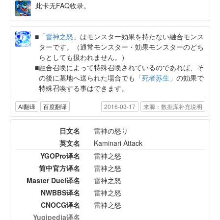
此卡无FAQ收录。
「
雷神之怒
」はモンスター効果を持たない融合モンス
ターです。（通常モンスター・効果モンスターのどち
らとしても扱われません。）
融合召喚によって特殊召喚されているのであれば、そ
の後に墓地へ送られた場合でも「
死者苏生
」の効果で
特殊召喚する事はできます。
AI翻译
百度翻译
2016-03-17
来源：数据库补充说明
日文名
雷神の怒り
英文名
Kaminari Attack
YGOPro译名
雷神之怒
简中官方译名
雷神之怒
Master Duel译名
雷神之怒
NWBBS译名
雷神之怒
CNOCG译名
雷神之怒
Yugipedia译名