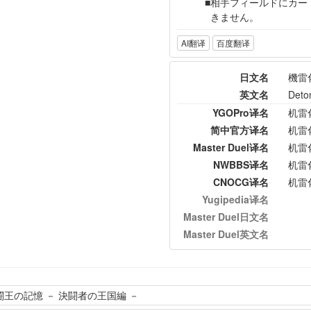
相手フィールドにカー
きません。
AI翻译
百度翻译
日文名
機雷
英文名
Deto
YGOPro译名
机雷
简中官方译名
机雷
Master Duel译名
机雷
NWBBS译名
机雷
CNOCG译名
机雷
Yugipedia译名
Master Duel日文名
Master Duel英文名
闘王の記憶 － 決闘者の王国編 －