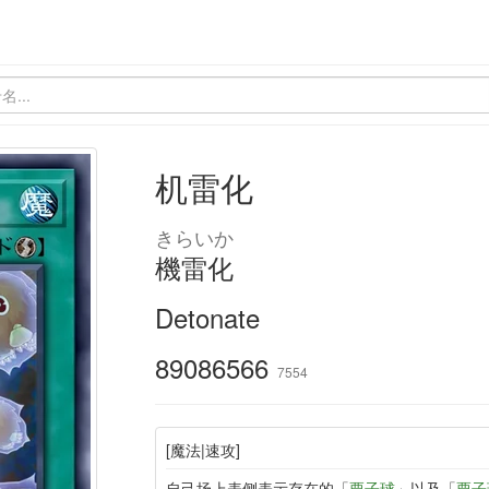
机雷化
きらいか
機雷化
Detonate
89086566
7554
[魔法|速攻]
自己场上表侧表示存在的「
栗子球
」以及「
栗子