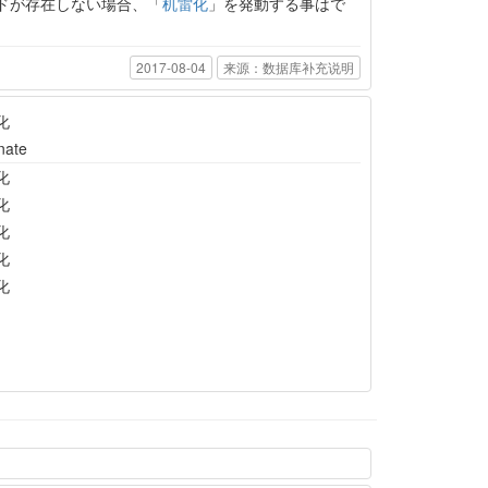
ドが存在しない場合、「
机雷化
」を発動する事はで
2017-08-04
来源：数据库补充说明
化
nate
化
化
化
化
化