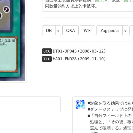
同数量的对方场上的卡破坏。
DB
Q&A
Wiki
Yugipedia
DT01-JP043
(2008-03-12)
OCG
HA01-EN028
(2009-11-10)
TCG
対象を取る効果ではあ
ダメージステップに発
『自分フィールド上の
処理と、『その後、破
選んで破壊する』処理