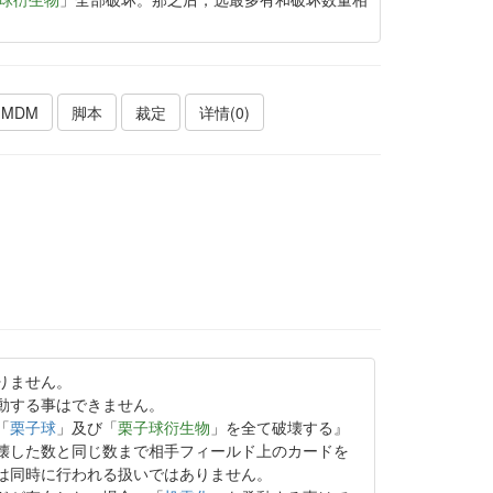
MDM
脚本
裁定
详情(0)
りません。
動する事はできません。
「
栗子球
」及び「
栗子球衍生物
」を全て破壊する』
壊した数と同じ数まで相手フィールド上のカードを
は同時に行われる扱いではありません。