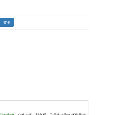
查卡
球衍生物
」全部破坏。那之后，选最多有和破坏数量相