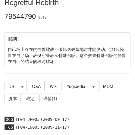
Regretful Rebirth
79544790
8519
[陷阱]
自己场上存在的怪兽被战斗破坏送去墓地时才能发动。那1只怪
兽在自己场上表侧守备表示特殊召唤。这个效果特殊召唤的怪兽
在自己的结束阶段时破坏。
DB
Q&A
Wiki
Yugipedia
MDM
脚本
裁定
详情(1)
TF04-JP003
(2009-09-17)
OCG
TF04-EN003
(2009-11-17)
TCG