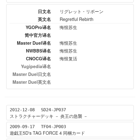
日文名
リグレット・リボーン
英文名
Regretful Rebirth
YGOPro译名
悔恨苏生
简中官方译名
Master Duel译名
悔恨苏生
NWBBS译名
悔恨苏生
CNOCG译名
悔恨复活
Yugipedia译名
Master Duel日文名
Master Duel英文名
2012-12-08
SD24-JP037
ストラクチャーデッキ － 炎王の急襲 －
2009-09-17
TF04-JP003
遊戯王5D's TAG FORCE 4 同梱カード