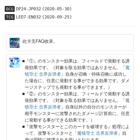
DP24-JP032
(2020-05-30)
OCG
LED7-EN032
(2020-09-25)
TCG
此卡无FAQ收录。
『①』のモンスター効果は、フィールドで発動する誘
発効果です。（対象を取る効果ではありません。「
魔
镜导士 念界反弹者
」自身が召喚・特殊召喚に成功し
た場合に、任意に発動する事ができる効果です。ダメ
ージステップでも発動する事ができます。）
『②』のモンスター効果は、フィールドで発動する誘
発効果です。（対象を取る効果ではありません。「
魔
镜导士 念界反弹者
」自身以外の自分のモンスターが
相手モンスターに攻撃されたダメージ計算前に、任意
に発動する事ができる効果です。）
『攻撃モンスターとこのカードを破壊する』処理によ
って、攻撃モンスターと「
魔镜导士 念界反弹者
」自
身は同時に破壊される扱いとなります。