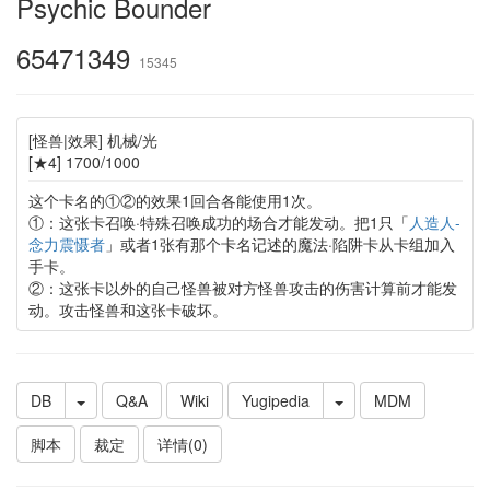
Psychic Bounder
65471349
15345
[怪兽|效果] 机械/光
[★4] 1700/1000
这个卡名的①②的效果1回合各能使用1次。
①：这张卡召唤·特殊召唤成功的场合才能发动。把1只「
人造人-
念力震慑者
」或者1张有那个卡名记述的魔法·陷阱卡从卡组加入
手卡。
②：这张卡以外的自己怪兽被对方怪兽攻击的伤害计算前才能发
动。攻击怪兽和这张卡破坏。
DB
Q&A
Wiki
Yugipedia
MDM
脚本
裁定
详情(0)