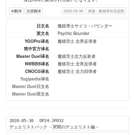
AI翻译
百度翻译
2020-05-30
来源：数据库补充说明
日文名
魔鏡導士サイコ・バウンダー
英文名
Psychic Bounder
YGOPro译名
魔镜导士 念界反弹者
简中官方译名
Master Duel译名
魔镜导士念力反射者
NWBBS译名
魔镜导士 念界反弹者
CNOCG译名
魔镜导士 念力回弹者
Yugipedia译名
Master Duel日文名
Master Duel英文名
2020-05-30
DP24-JP032
デュエリストパック －冥闇のデュエリスト編－