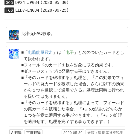
DP24-JP034
(2020-05-30)
OCG
LED7-EN034
(2020-09-25)
TCG
此卡无FAQ收录。
「
电脑能量震击
」は「
电子
」と名のついたカードとし
て扱われます。
フィールドのカード１枚を対象に取る効果です。
ダメージステップに発動する事はできません。
『そのカードを破壊する』処理と、『この効果でフィ
ールドの罠カードを破壊した場合、さらに以下の効果
から１つを選択して適用できる』処理は同時に行われ
る扱いではありません。
『そのカードを破壊する』処理によって、フィールド
の罠カードを破壊した場合、『●』の処理のどちらか
１つを任意に適用する事ができます。（『●』の処理
を適用せず、処理を完了する事もできます。）
AI翻译
百度翻译
2020-05-30
来源：数据库补充说明