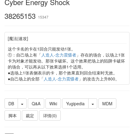
Cyber Energy Shock
38265153
15347
[魔法|速攻]
这个卡名的卡在1回合只能发动1张。
①：自己场上有「
人造人-念力震慑者
」存在的场合，以场上1张
卡为对象才能发动。那张卡破坏。这个效果把场上的陷阱卡破坏
的场合，可以再从以下效果选择1个适用。
●选场上1张表侧表示的卡，那个效果直到回合结束时无效。
●自己场上的全部「
人造人-念力震慑者
」的攻击力上升800。
DB
Q&A
Wiki
Yugipedia
MDM
脚本
裁定
详情(0)