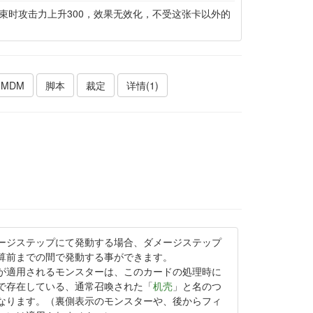
束时攻击力上升300，效果无效化，不受这张卡以外的
MDM
脚本
裁定
详情(1)
ージステップにて発動する場合、ダメージステップ
算前までの間で発動する事ができます。
が適用されるモンスターは、このカードの処理時に
で存在している、通常召喚された「
机壳
」と名のつ
なります。（裏側表示のモンスターや、後からフィ