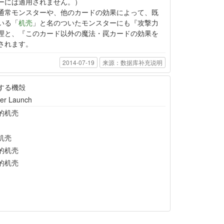
ーには適用されません。）
通常モンスターや、他のカードの効果によって、既
いる「
机壳
」と名のついたモンスターにも『攻撃力
理と、『このカード以外の魔法・罠カードの効果を
されます。
2014-07-19
来源：数据库补充说明
する機殻
per Launch
的机壳
机壳
的机壳
的机壳