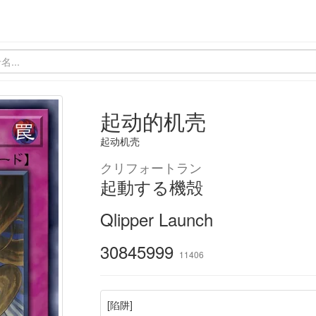
起动的机壳
起动机壳
クリフォートラン
起動する機殻
Qlipper Launch
30845999
11406
[陷阱]