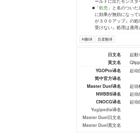
ールドに出たモンスタ
「
机壳
」と名のついた
に効果が無効になって
が３００アップ』の処
受けない』処理は適用
AI翻译
百度翻译
日文名
起動
英文名
Qlip
YGOPro译名
起动
简中官方译名
Master Duel译名
起动
NWBBS译名
起动
CNOCG译名
起动
Yugipedia译名
Master Duel日文名
Master Duel英文名