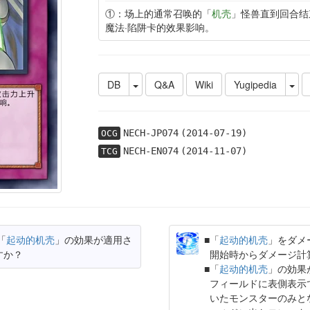
①：场上的通常召唤的「
机壳
」怪兽直到回合结
魔法·陷阱卡的效果影响。
DB
Q&A
Wiki
Yugipedia
NECH-JP074
(2014-07-19)
OCG
NECH-EN074
(2014-11-07)
TCG
「
起动的机壳
」の効果が適用さ
「
起动的机壳
」をダメ
すか？
開始時からダメージ計
「
起动的机壳
」の効果
フィールドに表側表示
いたモンスターのみと