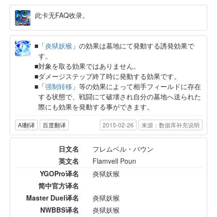
此卡无FAQ收录。
「
炎狱妖猴
」の効果は墓地にて発動する誘発効果で
す。
対象を取る効果ではありません。
ダメージステップ終了時に発動する効果です。
「
强制转移
」等の効果によって相手フィールドに存在
する状態で、戦闘にて破壊され自分の墓地へ送られた
際にも効果を発動する事ができます。
AI翻译
百度翻译
2015-02-26
来源：数据库补充说明
日文名
フレムベル・パウン
英文名
Flamvell Poun
YGOPro译名
炎狱妖猴
简中官方译名
Master Duel译名
炎狱妖猴
NWBBS译名
炎狱妖猴