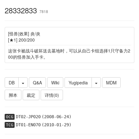
28332833
7818
[怪兽|效果] 炎/炎
[★1] 200/200
这张卡被战斗破坏送去墓地时，可以从自己卡组选择1只守备力2
00的怪兽加入手卡。
DB
Q&A
Wiki
Yugipedia
MDM
脚本
裁定
详情(0)
DT02-JP020
(2008-06-24)
OCG
DT01-EN070
(2010-01-29)
TCG