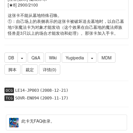
[★8] 2900/2100
这张卡不能从墓地特殊召唤。
①：自己场上的表侧表示的这张卡被破坏送去墓地时，以自己墓
地1张魔法卡为对象才能发动（这个效果在自己墓地的魔法师族
怪兽是3只以上的场合才能发动和处理）。那张卡加入手卡。
DB
Q&A
Wiki
Yugipedia
MDM
脚本
裁定
详情(0)
LE14-JP003
(2008-12-21)
OCG
SOVR-EN094
(2009-11-17)
TCG
此卡无FAQ收录。