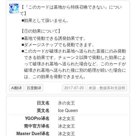
【『このカードは墓地から特殊召喚できない』につい
て】
効果として扱いません。
【①の効果について】
墓地で発動できる誘発効果です。
ダメージステップでも発動できます。
このカードが破壊され墓地へ送られた直後にのみ発動
できる効果です。チェーン２以降で発動した効果によ
って破壊され墓地へ送られた場合など、このカードが
破壊され墓地へ送られた後に別の処理が続いた場合に
は、この効果を発動できません。
AI翻译
百度翻译
2017-07-20
来源：数据库补充说明
日文名
氷の女王
英文名
Ice Queen
YGOPro译名
冰之女王
简中官方译名
冰之女王
Master Duel译名
冰之女王