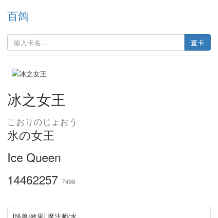
百鸽
查卡
冰之女王
こおりのじょおう
氷の女王
Ice Queen
14462257
7498
[怪兽|效果] 魔法师/水