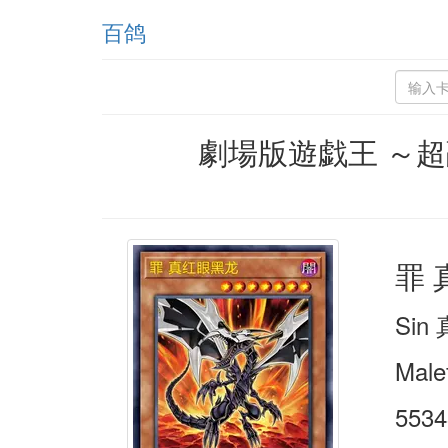
百鸽
劇場版遊戯王 ～
罪
Si
Male
5534