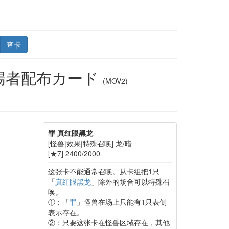
查卡
場者配布カード
(MOV2)
罪 真红眼黑龙
[怪兽|效果|特殊召唤] 龙/暗
[★7] 2400/2000
这张卡不能通常召唤。从卡组把1只
「
真红眼黑龙
」除外的场合可以特殊召
唤。
①：「
罪
」怪兽在场上只能有1只表侧
表示存在。
②：只要这张卡在怪兽区域存在，其他