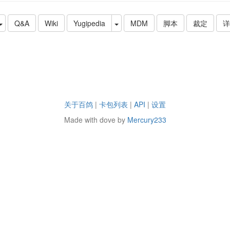
Q&A
Wiki
Yugipedia
MDM
脚本
裁定
详
关于百鸽
|
卡包列表
|
API
|
设置
Made with dove by
Mercury233