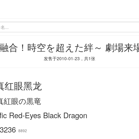
超融合！時空を超えた絆～ 劇場来
发售于
2010-01-23
，共
1
张
 真红眼黑龙
n 真紅眼の黒竜
fic Red-Eyes Black Dragon
3236
8892