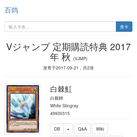
百鸽
查卡
Vジャンプ 定期購読特典 2017
年 秋
(VJMP)
发售于
2017-09-21
，共
2
张
白棘魟
白棘鱏
White Stingray
49930315
DB
Q&A
Wiki