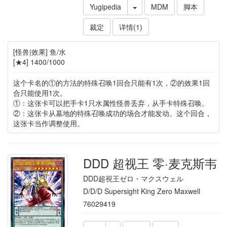
Yugipedia
MDM
脚本
裁定
详情(1)
[怪兽|效果] 鱼/水
[★4] 1400/1000
这个卡名的①的方法的特殊召唤1回合只能有1次，②的效果1回
合只能使用1次。
①：这张卡可以把手卡1只水属性怪兽丢弃，从手卡特殊召唤。
②：这张卡从墓地的特殊召唤成功的场合才能发动。这个回合，
这张卡当作调整使用。
DDD 超视王 零·麦克斯韦
DDD超視王ゼロ・マクスウェル
D/D/D Supersight King Zero Maxwell
76029419