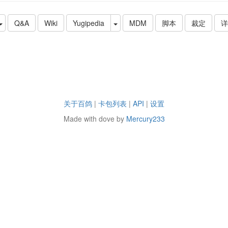
Q&A
Wiki
Yugipedia
MDM
脚本
裁定
详
关于百鸽
|
卡包列表
|
API
|
设置
Made with dove by
Mercury233