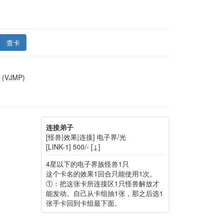
查卡
ド
(VJMP)
连接弟子
[怪兽|效果|连接] 电子界/光
[LINK-1] 500/- [↓]
4星以下的电子界族怪兽1只
这个卡名的效果1回合只能使用1次。
①：把这张卡所连接区1只怪兽解放才
能发动。自己从卡组抽1张，那之后选1
张手卡回到卡组最下面。