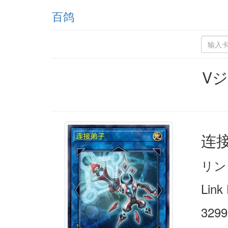
百鸽
Vジ
连
リン
Link 
3299