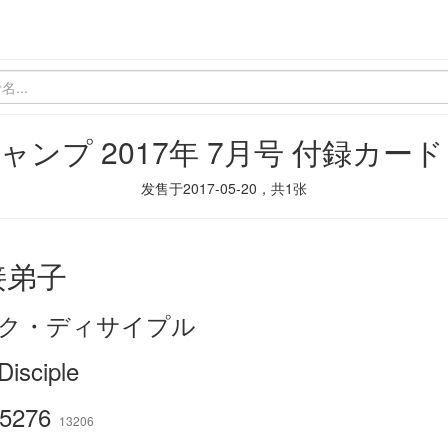
ャンプ 2017年 7月号 付録カー
发售于
2017-05-20
，共
1
张
接弟子
ク・ディサイプル
Disciple
5276
13206