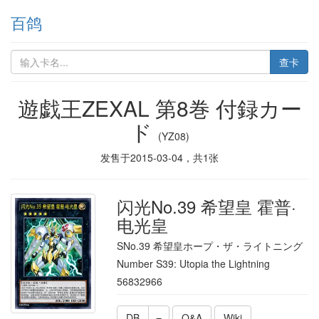
百鸽
查卡
遊戯王ZEXAL 第8巻 付録カー
ド
(YZ08)
发售于
2015-03-04
，共
1
张
闪光No.39 希望皇 霍普·
电光皇
SNo.39 希望皇ホープ・ザ・ライトニング
Number S39: Utopia the Lightning
56832966
DB
Q&A
Wiki