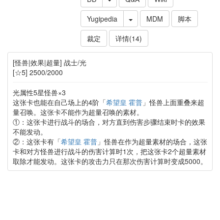
Yugipedia
MDM
脚本
裁定
详情(14)
[怪兽|效果|超量] 战士/光
[☆5] 2500/2000
光属性5星怪兽×3
这张卡也能在自己场上的4阶「
希望皇 霍普
」怪兽上面重叠来超
量召唤。这张卡不能作为超量召唤的素材。
①：这张卡进行战斗的场合，对方直到伤害步骤结束时卡的效果
不能发动。
②：这张卡有「
希望皇 霍普
」怪兽在作为超量素材的场合，这张
卡和对方怪兽进行战斗的伤害计算时1次，把这张卡2个超量素材
取除才能发动。这张卡的攻击力只在那次伤害计算时变成5000。