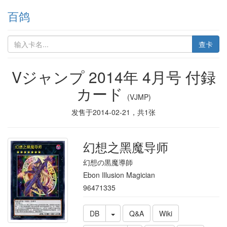
百鸽
查卡
Vジャンプ 2014年 4月号 付録
カード
(VJMP)
发售于
2014-02-21
，共
1
张
幻想之黑魔导师
幻想の黒魔導師
Ebon Illusion Magician
96471335
DB
Q&A
Wiki