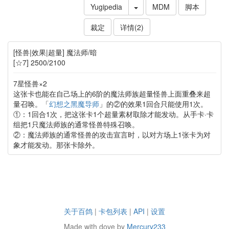
Yugipedia
MDM
脚本
裁定
详情(2)
[怪兽|效果|超量] 魔法师/暗
[☆7] 2500/2100
7星怪兽×2
这张卡也能在自己场上的6阶的魔法师族超量怪兽上面重叠来超
量召唤。「
幻想之黑魔导师
」的②的效果1回合只能使用1次。
①：1回合1次，把这张卡1个超量素材取除才能发动。从手卡·卡
组把1只魔法师族的通常怪兽特殊召唤。
②：魔法师族的通常怪兽的攻击宣言时，以对方场上1张卡为对
象才能发动。那张卡除外。
关于百鸽
|
卡包列表
|
API
|
设置
Made with dove by
Mercury233