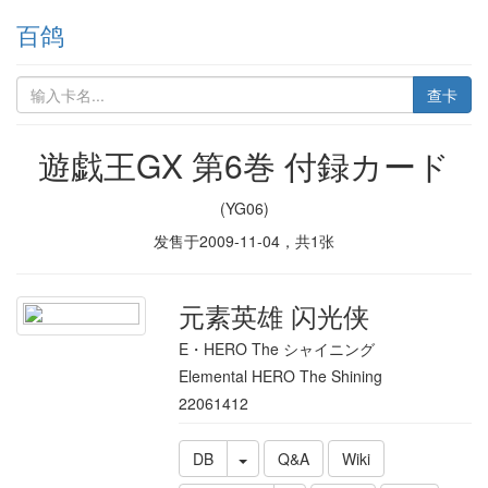
百鸽
查卡
遊戯王GX 第6巻 付録カード
(YG06)
发售于
2009-11-04
，共
1
张
元素英雄 闪光侠
E・HERO The シャイニング
Elemental HERO The Shining
22061412
DB
Q&A
Wiki