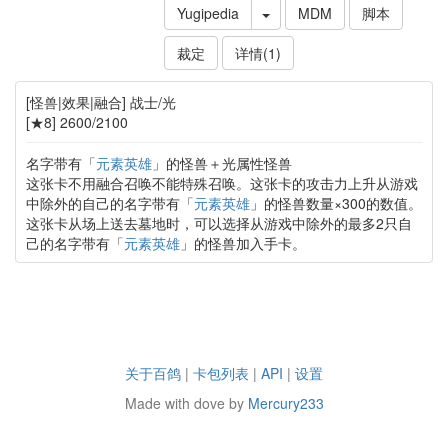
Yugipedia
MDM
脚本
裁定
详情(1)
[怪兽|效果|融合] 战士/光
[★8] 2600/2100
名字带有「
元素英雄
」的怪兽＋光属性怪兽
这张卡不用融合召唤不能特殊召唤。这张卡的攻击力上升从游戏
中除外的自己的名字带有「
元素英雄
」的怪兽数量×300的数值。
这张卡从场上送去墓地时，可以选择从游戏中除外的最多2只自
己的名字带有「
元素英雄
」的怪兽加入手卡。
关于百鸽
|
卡包列表
|
API
|
设置
Made with dove by
Mercury233