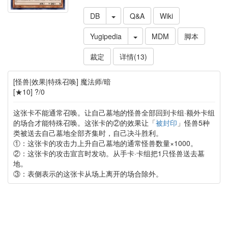
DB
Q&A
Wiki
Yugipedia
MDM
脚本
裁定
详情(13)
[怪兽|效果|特殊召唤] 魔法师/暗
[★10] ?/0
这张卡不能通常召唤。让自己墓地的怪兽全部回到卡组·额外卡组
的场合才能特殊召唤。这张卡的②的效果让「
被封印
」怪兽5种
类被送去自己墓地全部齐集时，自己决斗胜利。
①：这张卡的攻击力上升自己墓地的通常怪兽数量×1000。
②：这张卡的攻击宣言时发动。从手卡·卡组把1只怪兽送去墓
地。
③：表侧表示的这张卡从场上离开的场合除外。