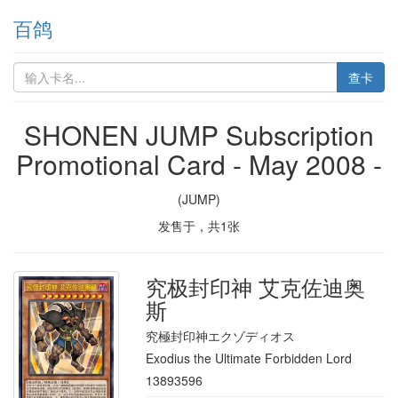
百鸽
查卡
SHONEN JUMP Subscription
Promotional Card - May 2008 -
(JUMP)
发售于
，共
1
张
究极封印神 艾克佐迪奥
斯
究極封印神エクゾディオス
Exodius the Ultimate Forbidden Lord
13893596