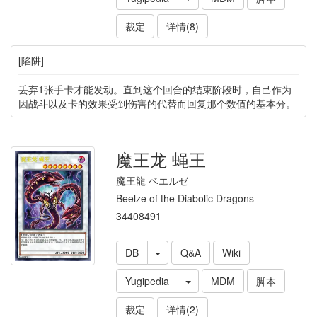
裁定
详情(8)
[陷阱]
丢弃1张手卡才能发动。直到这个回合的结束阶段时，自己作为
因战斗以及卡的效果受到伤害的代替而回复那个数值的基本分。
魔王龙 蝇王
魔王龍 ベエルゼ
Beelze of the Diabolic Dragons
34408491
DB
Q&A
Wiki
Yugipedia
MDM
脚本
裁定
详情(2)