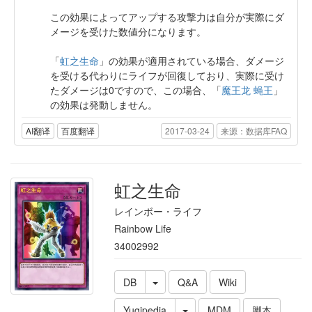
この効果によってアップする攻撃力は自分が実際にダ
メージを受けた数値分になります。
「
虹之生命
」の効果が適用されている場合、ダメージ
を受ける代わりにライフが回復しており、実際に受け
たダメージは0ですので、この場合、「
魔王龙 蝇王
」
の効果は発動しません。
AI翻译
百度翻译
2017-03-24
来源：数据库FAQ
虹之生命
レインボー・ライフ
Rainbow Life
34002992
DB
Q&A
Wiki
Yugipedia
MDM
脚本