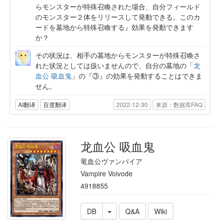
らモンスターが特殊召喚された場合、自分フィールド
のモンスター２体をリリースして発動できる。このカ
ードを墓地から特殊召喚する』効果を発動できます
か？
その状況は、相手の墓地からモンスターが特殊召喚さ
れた状況としては扱いませんので、自分の墓地の「
龙
血公 吸血鬼
」の『③』の効果を発動することはできま
せん。
AI翻译
百度翻译
2022-12-30
来源：数据库FAQ
龙血公 吸血鬼
竜血公ヴァンパイア
Vampire Voivode
4918855
DB
Q&A
Wiki