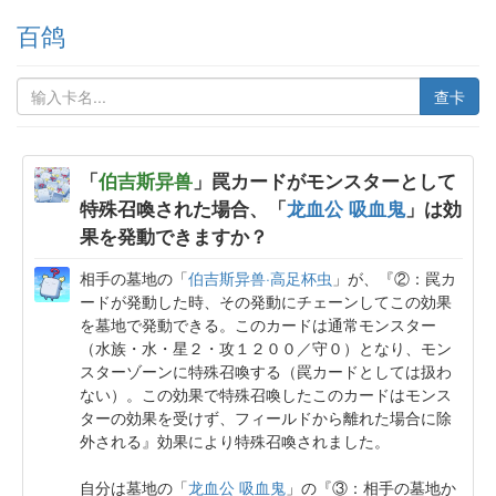
百鸽
查卡
「
伯吉斯异兽
」罠カードがモンスターとして
特殊召喚された場合、「
龙血公 吸血鬼
」は効
果を発動できますか？
相手の墓地の「
伯吉斯异兽·高足杯虫
」が、『②：罠カ
ードが発動した時、その発動にチェーンしてこの効果
を墓地で発動できる。このカードは通常モンスター
（水族・水・星２・攻１２００／守０）となり、モン
スターゾーンに特殊召喚する（罠カードとしては扱わ
ない）。この効果で特殊召喚したこのカードはモンス
ターの効果を受けず、フィールドから離れた場合に除
外される』効果により特殊召喚されました。
自分は墓地の「
龙血公 吸血鬼
」の『③：相手の墓地か