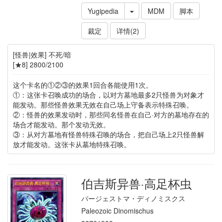
Yugipedia
MDM
脚本
裁定
详情(2)
[怪兽|效果] 不死/暗
[★8] 2800/2100
这个卡名的①②③的效果1回合各能使用1次。
①：这张卡召唤成功的场合，以对方墓地最多2只怪兽为对象才
能发动。那些怪兽效果无效在自己场上守备表示特殊召唤。
②：怪兽的效果发动时，那些同名怪兽在自己·对方的墓地存在的
场合才能发动。那个发动无效。
③：从对方墓地有怪兽特殊召唤的场合，把自己场上2只怪兽解
放才能发动。这张卡从墓地特殊召唤。
伯吉斯异兽·高足杯虫
バージェストマ・ディノミスクス
Paleozoic Dinomischus