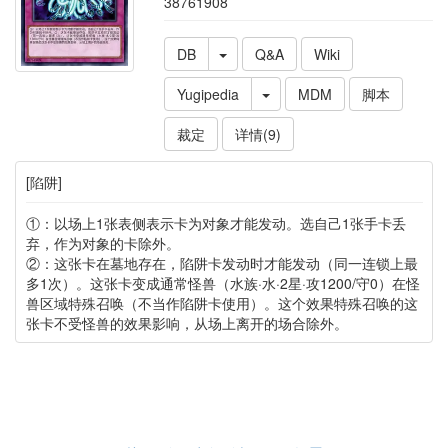
38761908
DB
Q&A
Wiki
Yugipedia
MDM
脚本
裁定
详情(9)
[陷阱]
①：以场上1张表侧表示卡为对象才能发动。选自己1张手卡丢
弃，作为对象的卡除外。
②：这张卡在墓地存在，陷阱卡发动时才能发动（同一连锁上最
多1次）。这张卡变成通常怪兽（水族·水·2星·攻1200/守0）在怪
兽区域特殊召唤（不当作陷阱卡使用）。这个效果特殊召唤的这
张卡不受怪兽的效果影响，从场上离开的场合除外。