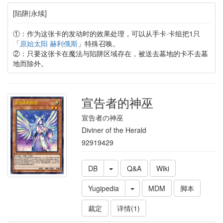
[陷阱|永续]
①：作为这张卡的发动时的效果处理，可以从手卡·卡组把1只
「
原始太阳 赫利俄斯
」特殊召唤。
②：只要这张卡在魔法与陷阱区域存在，被送去墓地的卡不去墓
地而除外。
宣告者的神巫
宣告者の神巫
Diviner of the Herald
92919429
DB
Q&A
Wiki
Yugipedia
MDM
脚本
裁定
详情(1)