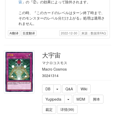
宙
」の『②』の効果によって除外されます。
この時、『このカードのレベルはターン終了時まで、
そのモンスターのレベル分だけ上がる』処理は適用さ
れません。
AI翻译
百度翻译
2022-12-30
来源：数据库FAQ
大宇宙
マクロコスモス
Macro Cosmos
30241314
DB
Q&A
Wiki
Yugipedia
MDM
脚本
裁定
详情(99)