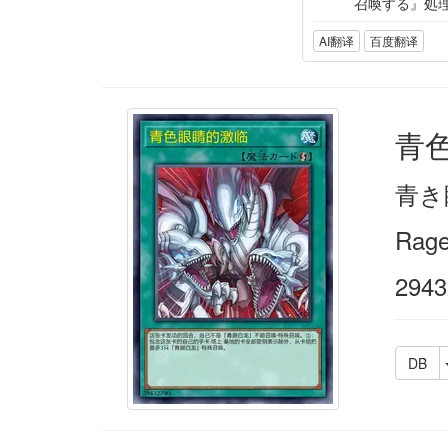
召喚する』処
AI翻译
百度翻译
青
青き
Rage
2943
DB