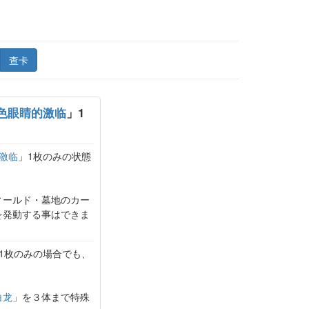
查卡
色眼睛的激临
」1
激临
」1枚のみの状態
ィールド・墓地のカー
を発動する事はできま
1枚のみの場合でも、
白龙
」を３体まで特殊