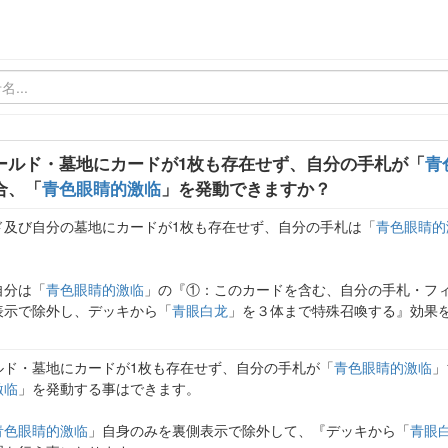
ールド・墓地にカードが1枚も存在せず、自分の手札が「
青
合、「
青色眼睛的激临
」を発動できますか？
ド及び自分の墓地にカードが1枚も存在せず、自分の手札は「
青色眼睛的
自分は「
青色眼睛的激临
」の『①：このカードを含む、自分の手札・フ
表示で除外し、デッキから「
青眼白龙
」を３体まで特殊召喚する』効果
ルド・墓地にカードが1枚も存在せず、自分の手札が「
青色眼睛的激临
」
激临
」を発動する事はできます。
青色眼睛的激临
」自身のみを裏側表示で除外して、『デッキから「
青眼