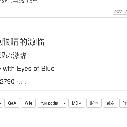
理を行う事になります。
2022-12
色眼睛的激临
眼の激臨
 with Eyes of Blue
2790
13845
Q&A
Wiki
Yugipedia
MDM
脚本
裁定
详