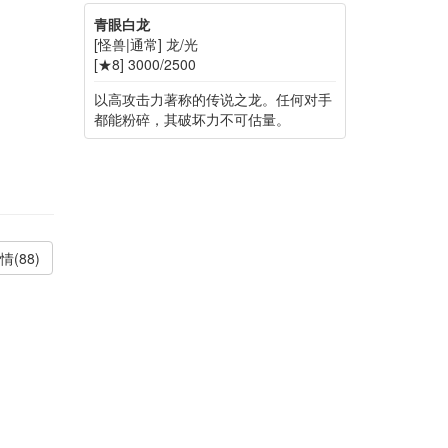
青眼白龙
[怪兽|通常] 龙/光
[★8] 3000/2500
以高攻击力著称的传说之龙。任何对手
都能粉碎，其破坏力不可估量。
情(88)