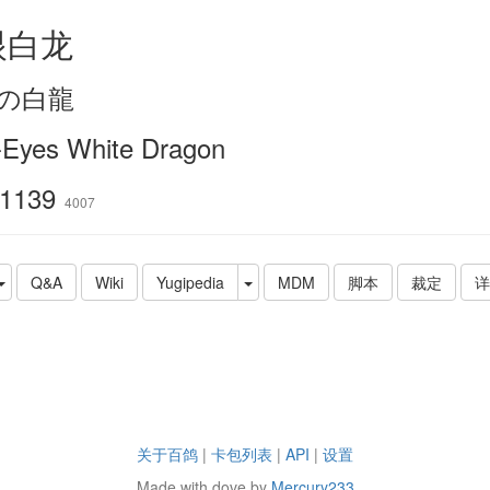
眼白龙
の白龍
-Eyes White Dragon
1139
4007
Q&A
Wiki
Yugipedia
MDM
脚本
裁定
详
关于百鸽
|
卡包列表
|
API
|
设置
Made with dove by
Mercury233