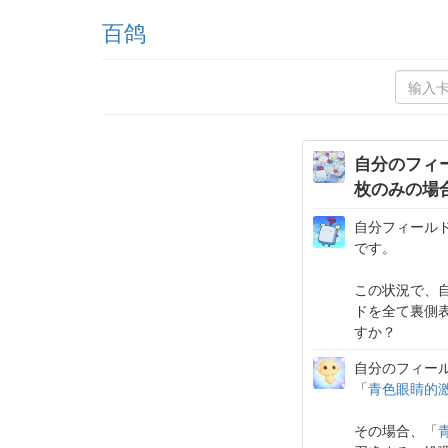
百鸽
自分のフィ
枚のみの場
自分フィール
です。
この状況で、
ドを全て裏側
すか？
自分のフィー
「
青色眼睛的
その場合、「