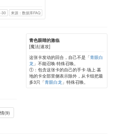
-30
来源：数据库FAQ
青色眼睛的激临
[魔法|速攻]
这张卡发动的回合，自己不是「
青眼白
龙
」不能召唤·特殊召唤。
①：包含这张卡的自己的手卡·场上·墓
地的卡全部里侧表示除外，从卡组把最
多3只「
青眼白龙
」特殊召唤。
情(9)