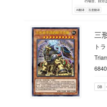
の場合、自分
AI翻译
百度翻译
三
トラ
Tria
6840
DB