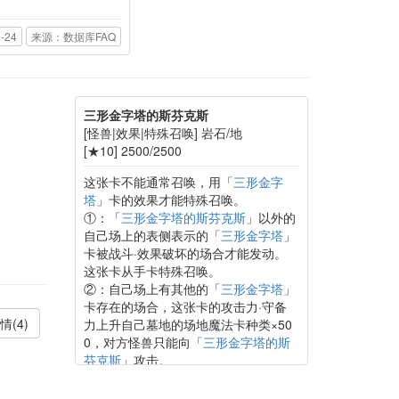
-24
来源：数据库FAQ
三形金字塔的斯芬克斯
[怪兽|效果|特殊召唤] 岩石/地
[★10] 2500/2500
这张卡不能通常召唤，用「
三形金字
塔
」卡的效果才能特殊召唤。
①：「
三形金字塔的斯芬克斯
」以外的
自己场上的表侧表示的「
三形金字塔
」
卡被战斗·效果破坏的场合才能发动。
这张卡从手卡特殊召唤。
②：自己场上有其他的「
三形金字塔
」
卡存在的场合，这张卡的攻击力·守备
情(4)
力上升自己墓地的场地魔法卡种类×50
0，对方怪兽只能向「
三形金字塔的斯
芬克斯
」攻击。