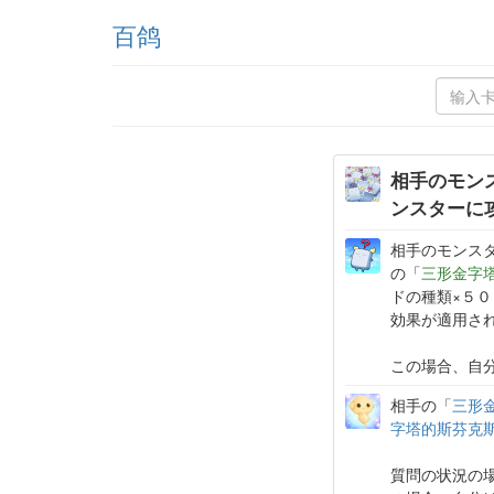
百鸽
相手のモン
ンスターに
相手のモンス
の「
三形金字
ドの種類×５
効果が適用さ
この場合、自
相手の「
三形
字塔的斯芬克
質問の状況の