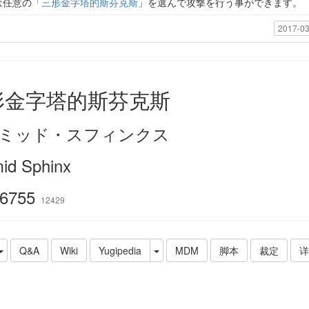
は任意の「
三形金字塔的斯芬克斯
」を選んで攻撃を行う事ができます。
2017-03
形金字塔的斯芬克斯
ミッド・スフィンクス
mid Sphinx
6755
12429
Q&A
Wiki
Yugipedia
MDM
脚本
裁定
详