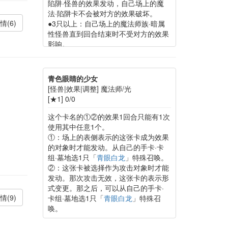
陷阱·怪兽的效果发动，自己场上的魔
法·陷阱卡不会被对方的效果破坏。
情(6)
●3只以上：自己场上的魔法师族·暗属
性怪兽直到回合结束时不受对方的效果
影响。
青色眼睛的少女
[怪兽|效果|调整] 魔法师/光
[★1] 0/0
这个卡名的①②的效果1回合只能有1次
使用其中任意1个。
①：场上的表侧表示的这张卡成为效果
的对象时才能发动。从自己的手卡·卡
组·墓地选1只「
青眼白龙
」特殊召唤。
②：这张卡被选择作为攻击对象时才能
发动。那次攻击无效，这张卡的表示形
式变更。那之后，可以从自己的手卡·
情(9)
卡组·墓地选1只「
青眼白龙
」特殊召
唤。