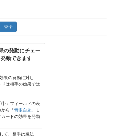
查卡
果の発動にチェー
を発動できます
効果の発動に対し
ードは相手の効果では
『①：フィールドの表
地から「
青眼白龙
」１
てカードの効果を発動
して、相手は魔法・