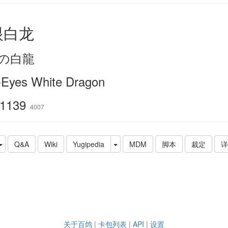
眼白龙
の白龍
-Eyes White Dragon
1139
4007
Q&A
Wiki
Yugipedia
MDM
脚本
裁定
详
关于百鸽
|
卡包列表
|
API
|
设置