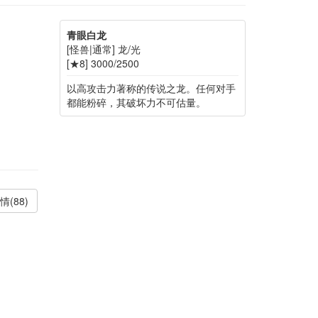
青眼白龙
[怪兽|通常] 龙/光
[★8] 3000/2500
以高攻击力著称的传说之龙。任何对手
都能粉碎，其破坏力不可估量。
情(88)