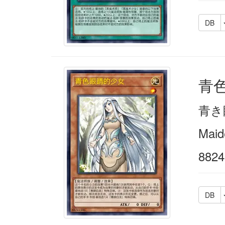
DB
青
青き
Maid
8824
DB