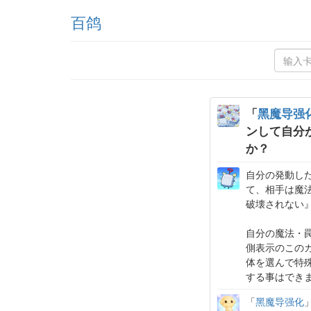
百鸽
「
黑魔导强
ンして自分
か？
自分の発動し
て、相手は魔
破壊されない
自分の魔法・
側表示のこの
体を選んで特
する事はでき
「
黑魔导强化