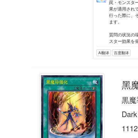
罠・モンスタ
果が適用され
行った際に、
ます。
質問の状況の
スター効果を
AI翻译
百度翻译
黑
黒魔
Dark
1112