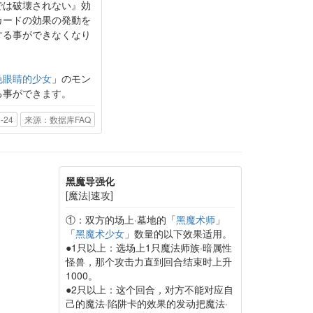
では破壊されない』効
カードの効果の発動を
する事ができなくなり
色眼睛的少女
」のモン
る事ができます。
-24
来源：数据库FAQ
黑魔导强化
[魔法|速攻]
①：双方的场上·墓地的「
黑魔术师
」
「
黑魔术少女
」数量的以下效果适用。
●1只以上：选场上1只魔法师族·暗属性
怪兽，那个攻击力直到回合结束时上升
1000。
●2只以上：这个回合，对方不能对应自
己的魔法·陷阱卡的效果的发动把魔法·