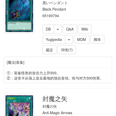
黒いペンダント
Black Pendant
65169794
DB
Q&A
Wiki
Yugipedia
MDM
脚本
裁定
详情(7)
[魔法|装备]
①：装备怪兽的攻击力上升500。
②：这张卡从场上送去墓地的场合发动。给与对方500伤害。
封魔之矢
封魔の矢
Anti-Magic Arrows