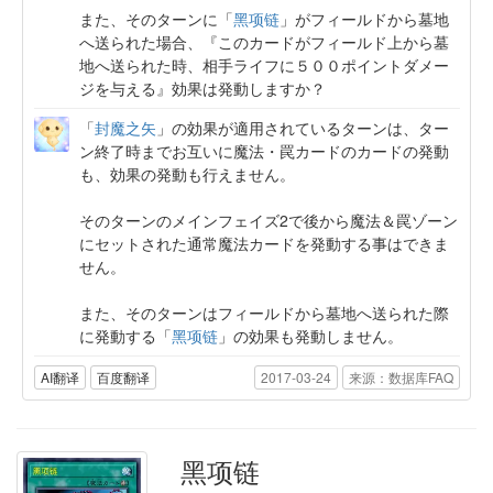
また、そのターンに「
黑项链
」がフィールドから墓地
へ送られた場合、『このカードがフィールド上から墓
地へ送られた時、相手ライフに５００ポイントダメー
ジを与える』効果は発動しますか？
「
封魔之矢
」の効果が適用されているターンは、ター
ン終了時までお互いに魔法・罠カードのカードの発動
も、効果の発動も行えません。
そのターンのメインフェイズ2で後から魔法＆罠ゾーン
にセットされた通常魔法カードを発動する事はできま
せん。
また、そのターンはフィールドから墓地へ送られた際
に発動する「
黑项链
」の効果も発動しません。
AI翻译
百度翻译
2017-03-24
来源：数据库FAQ
黑项链