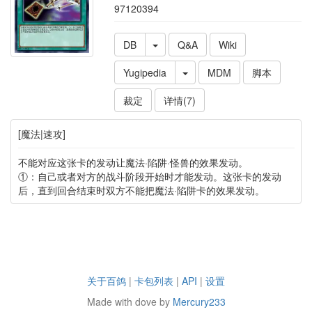
97120394
DB
Q&A
Wiki
Yugipedia
MDM
脚本
裁定
详情(7)
[魔法|速攻]
不能对应这张卡的发动让魔法·陷阱·怪兽的效果发动。
①：自己或者对方的战斗阶段开始时才能发动。这张卡的发动
后，直到回合结束时双方不能把魔法·陷阱卡的效果发动。
关于百鸽
|
卡包列表
|
API
|
设置
Made with dove by
Mercury233