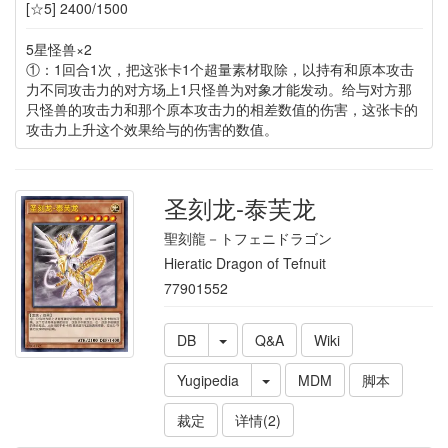
[☆5] 2400/1500
5星怪兽×2
①：1回合1次，把这张卡1个超量素材取除，以持有和原本攻击
力不同攻击力的对方场上1只怪兽为对象才能发动。给与对方那
只怪兽的攻击力和那个原本攻击力的相差数值的伤害，这张卡的
攻击力上升这个效果给与的伤害的数值。
圣刻龙-泰芙龙
聖刻龍－トフェニドラゴン
Hieratic Dragon of Tefnuit
77901552
DB
Q&A
Wiki
Yugipedia
MDM
脚本
裁定
详情(2)