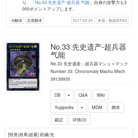
り、「
No.33 先史遗产-超兵器 气能
」自身の攻撃力も3
000ポイントアップします。
AI翻译
百度翻译
2017-03-24
来源：数据库FAQ
No.33 先史遗产-超兵器
气能
No.33 先史遺産－超兵器マシュ＝マック
Number 33: Chronomaly Machu Mech
39139935
DB
Q&A
Wiki
Yugipedia
MDM
脚本
裁定
详情(3)
[怪兽|效果|超量] 机械/光