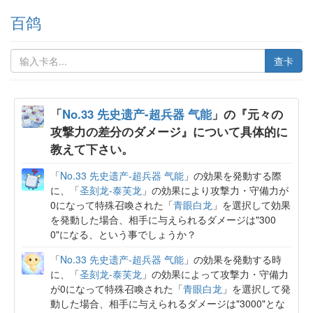
百鸽
查卡
「
No.33 先史遗产-超兵器 气能
」の『元々の
攻撃力の差分のダメージ』について具体的に
教えて下さい。
「
No.33 先史遗产-超兵器 气能
」の効果を発動する際
に、「
圣刻龙-泰芙龙
」の効果により攻撃力・守備力が
0になって特殊召喚された「
青眼白龙
」を選択して効果
を発動した場合、相手に与えられるダメージは"300
0"になる、という事でしょうか？
「
No.33 先史遗产-超兵器 气能
」の効果を発動する時
に、「
圣刻龙-泰芙龙
」の効果によって攻撃力・守備力
が0になって特殊召喚された「
青眼白龙
」を選択して発
動した場合、相手に与えられるダメージは"3000"とな