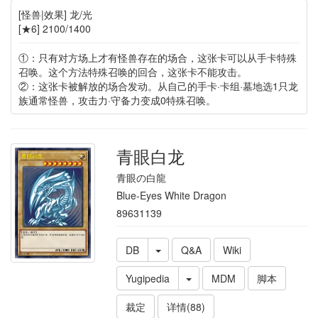
[怪兽|效果] 龙/光
[★6] 2100/1400
①：只有对方场上才有怪兽存在的场合，这张卡可以从手卡特殊
召唤。这个方法特殊召唤的回合，这张卡不能攻击。
②：这张卡被解放的场合发动。从自己的手卡·卡组·墓地选1只龙
族通常怪兽，攻击力·守备力变成0特殊召唤。
青眼白龙
青眼の白龍
Blue-Eyes White Dragon
89631139
DB
Q&A
Wiki
Yugipedia
MDM
脚本
裁定
详情(88)