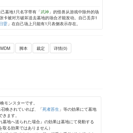
自己墓地1只名字带有「
武神
」的怪兽从游戏中除外的场
张卡被对方破坏送去墓地的场合才能发动。自己丢弃1
-日孁
」在自己场上只能有1只表侧表示存在。
MDM
脚本
裁定
详情(0)
喚モンスターです。
殊召喚されていれば、「
死者苏生
」等の効果にて墓地
できます。
れ墓地へ送られた場合』の効果は墓地にて発動する
を取る効果ではありません）