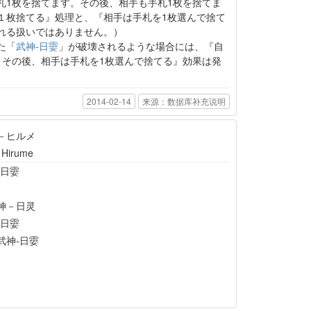
札1枚を捨てます。その後、相手も手札1枚を捨てま
１枚捨てる』処理と、『相手は手札を1枚選んで捨て
れる扱いではありません。）
た「
武神-日孁
」が破壊されるような場合には、『自
。その後、相手は手札を1枚選んで捨てる』効果は発
2014-02-14
来源：数据库补充说明
－ヒルメ
n Hirume
-日孁
神－日灵
-日孁
武神-日孁