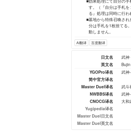
効果処理にて自分の手
す。（『自分は手札を
る』処理は同時に行わ
墓地から特殊召喚され
分は手札を1枚捨てる
動しません。
AI翻译
百度翻译
日文名
武神
英文名
Buji
YGOPro译名
武神
简中官方译名
Master Duel译名
武斗
NWBBS译名
武神
CNOCG译名
大和
Yugipedia译名
Master Duel日文名
Master Duel英文名