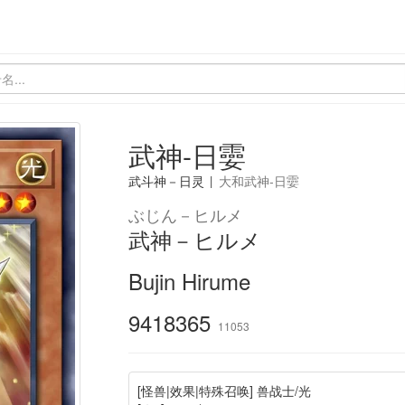
武神-日孁
武斗神－日灵
|
大和武神-日孁
ぶじん－ヒルメ
武神－ヒルメ
Bujin Hirume
9418365
11053
[怪兽|效果|特殊召唤] 兽战士/光