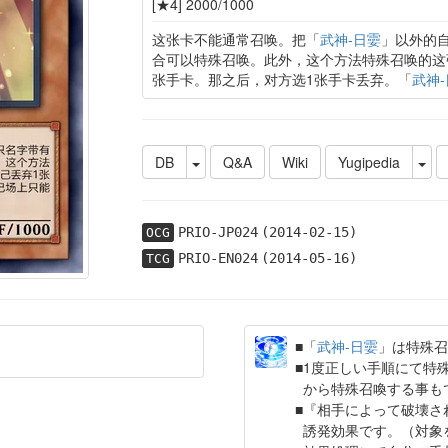
[★4] 2000/1000
这张卡不能通常召唤。把「
武神-日孁
」以外的
合可以特殊召唤。此外，这个方法特殊召唤的这
张手卡。那之后，对方选1张手卡丢弃。「
武神
DB
Q&A
Wiki
Yugipedia
PRIO-JP024
(2014-02-15)
OCG
PRIO-EN024
(2014-05-16)
TCG
「
武神-日孁
」は特殊召
1度正しい手順にて特
から特殊召喚する事も
『相手によって破壊さ
誘発効果です。（対象