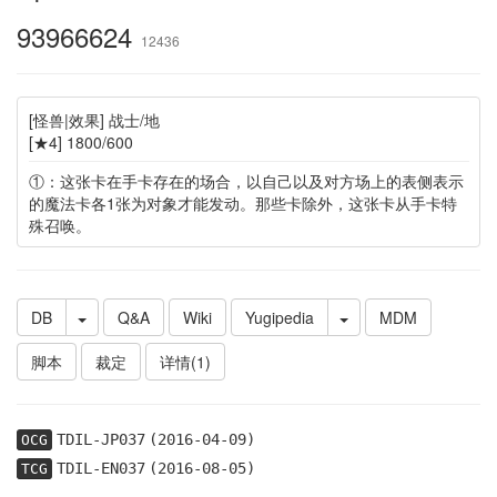
93966624
12436
[怪兽|效果] 战士/地
[★4] 1800/600
①：这张卡在手卡存在的场合，以自己以及对方场上的表侧表示
的魔法卡各1张为对象才能发动。那些卡除外，这张卡从手卡特
殊召唤。
DB
Q&A
Wiki
Yugipedia
MDM
脚本
裁定
详情(1)
TDIL-JP037
(2016-04-09)
OCG
TDIL-EN037
(2016-08-05)
TCG