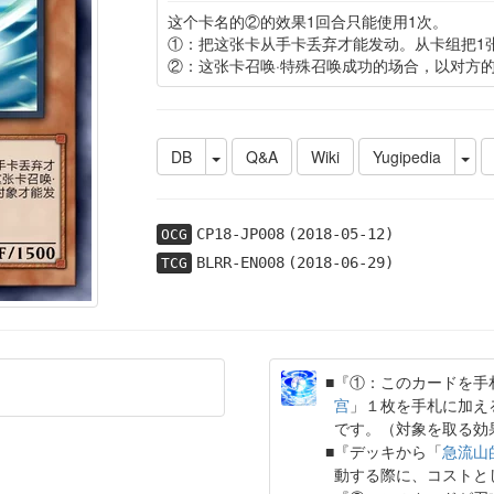
这个卡名的②的效果1回合只能使用1次。
①：把这张卡从手卡丢弃才能发动。从卡组把1
②：这张卡召唤·特殊召唤成功的场合，以对方
DB
Q&A
Wiki
Yugipedia
CP18-JP008
(2018-05-12)
OCG
BLRR-EN008
(2018-06-29)
TCG
『①：このカードを手
宫
」１枚を手札に加え
です。（対象を取る効
『デッキから「
急流山
動する際に、コストと