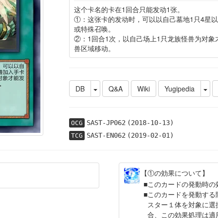
这个卡名的卡在1回合只能发动1张。
①：这张卡的发动时，可以以自己墓地1只4星
或特殊召唤。
②：1回合1次，以自己场上1只龙族怪兽为对
兽区域移动。
DB
Q&A
Wiki
Yugipedia
SAST-JP062
(2018-10-13)
OCG
SAST-EN062
(2019-02-01)
TCG
【①の効果について】
このカードの発動時の
このカードを発動する
スター１体を対象に選
合、この効果処理は適