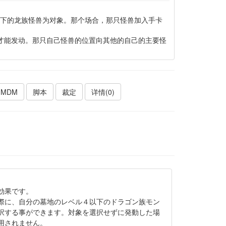
以下的龙族怪兽为对象。那个场合，那只怪兽加入手卡
象才能发动。那只自己怪兽的位置向其他的自己的主要怪
MDM
脚本
裁定
详情(0)
効果です。
際に、自分の墓地のレベル４以下のドラゴン族モン
択する事ができます。対象を選択せずに発動した場
用されません。