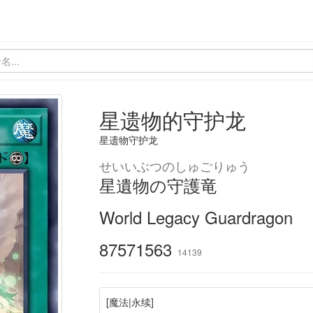
星遗物的守护龙
星遗物守护龙
せいいぶつのしゅごりゅう
星遺物の守護竜
World Legacy Guardragon
87571563
14139
[魔法|永续]