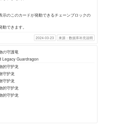
表示のこのカードが発動できるチェーンブロックの
発動できます。
2024-03-23
来源：数据库补充说明
物の守護竜
d Legacy Guardragon
物的守护龙
物守护龙
物守护龙
物的守护龙
物的守护龙