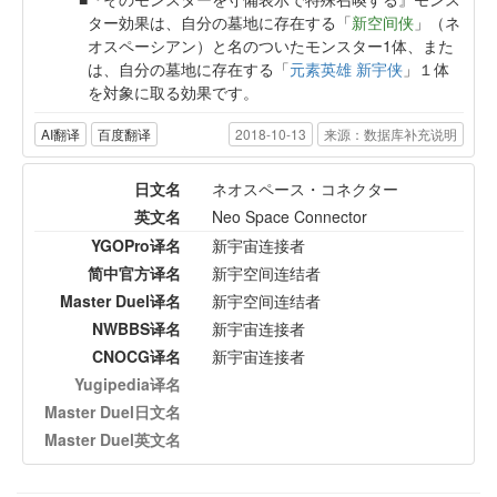
ター効果は、自分の墓地に存在する「
新空间侠
」（ネ
オスペーシアン）と名のついたモンスター1体、また
は、自分の墓地に存在する「
元素英雄 新宇侠
」１体
を対象に取る効果です。
AI翻译
百度翻译
2018-10-13
来源：数据库补充说明
日文名
ネオスペース・コネクター
英文名
Neo Space Connector
YGOPro译名
新宇宙连接者
简中官方译名
新宇空间连结者
Master Duel译名
新宇空间连结者
NWBBS译名
新宇宙连接者
CNOCG译名
新宇宙连接者
Yugipedia译名
Master Duel日文名
Master Duel英文名