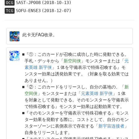
SAST-JP008
(2018-10-13)
OCG
SOFU-ENSE3
(2018-12-07)
TCG
此卡无FAQ收录。
『①：このカードが召喚に成功した時に発動できる。
手札・デッキから「
新空间侠
」モンスターまたは「
元
素英雄 新宇侠
」１体を守備表示で特殊召喚する』モ
ンスター効果は誘発効果です。（対象を取る効果では
ありません。）
『②：このカードをリリースし、自分の墓地の、「
新
空间侠
」モンスターまたは「
元素英雄 新宇侠
」１体
を対象として発動できる。そのモンスターを守備表示
で特殊召喚する』モンスター効果は起動効果です。
『そのモンスターを守備表示で特殊召喚する』モンス
ター効果を発動する際に、コストとして、自分のモン
スターゾーンに表側表示で存在する「
新宇宙连接者
」
自身をリリースします。
『そのモンスターを守備表示で特殊召喚する』モンス