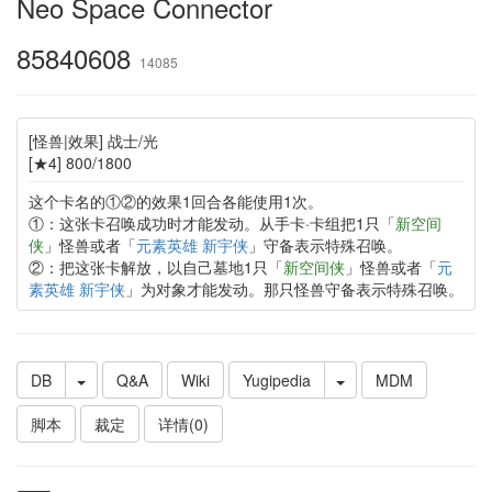
Neo Space Connector
85840608
14085
[怪兽|效果] 战士/光
[★4] 800/1800
这个卡名的①②的效果1回合各能使用1次。
①：这张卡召唤成功时才能发动。从手卡·卡组把1只「
新空间
侠
」怪兽或者「
元素英雄 新宇侠
」守备表示特殊召唤。
②：把这张卡解放，以自己墓地1只「
新空间侠
」怪兽或者「
元
素英雄 新宇侠
」为对象才能发动。那只怪兽守备表示特殊召唤。
DB
Q&A
Wiki
Yugipedia
MDM
脚本
裁定
详情(0)