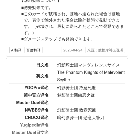
【③の効果について】
誘発効果です。
このカードが破壊され、墓地へ送られた場合は墓地
で、表側で除外された場合は除外状態で発動できま
す。（破壊され、最初に送られたところで発動できま
す。）
ダメージステップでも発動できます。
AI翻译
百度翻译
2026-04-24
来源：数据库补充说明
日文名
幻影騎士団マレヴォレンスサイス
The Phantom Knights of Malevolent
英文名
Scythe
YGOPro译名
幻影骑士团 敌意死镰
简中官方译名
魅影骑士团凶恶之镰
Master Duel译名
NWBBS译名
幻影骑士团 敌意死镰
CNOCG译名
暗幻影骑士团 恶意大镰刀
Yugipedia译名
Master Duel日文名