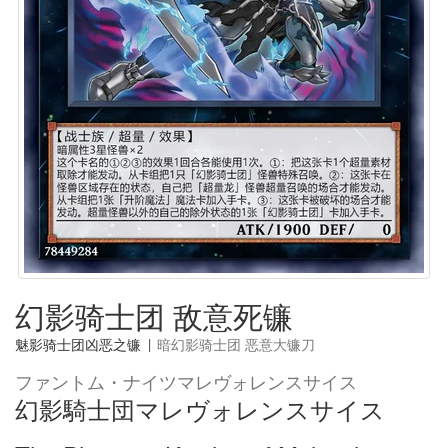
幻影骑士团 敌意死镰
魅影骑士团凶恶之镰
|
暗幻影骑士团 恶意大镰刀
ファントム・ナイツマレヴォレンスサイス
幻影騎士団マレヴォレンスサイス