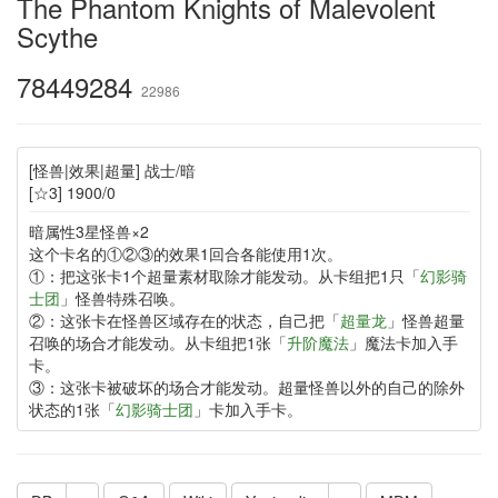
The Phantom Knights of Malevolent
Scythe
78449284
22986
[怪兽|效果|超量] 战士/暗
[☆3] 1900/0
暗属性3星怪兽×2
这个卡名的①②③的效果1回合各能使用1次。
①：把这张卡1个超量素材取除才能发动。从卡组把1只「
幻影骑
士团
」怪兽特殊召唤。
②：这张卡在怪兽区域存在的状态，自己把「
超量龙
」怪兽超量
召唤的场合才能发动。从卡组把1张「
升阶魔法
」魔法卡加入手
卡。
③：这张卡被破坏的场合才能发动。超量怪兽以外的自己的除外
状态的1张「
幻影骑士团
」卡加入手卡。