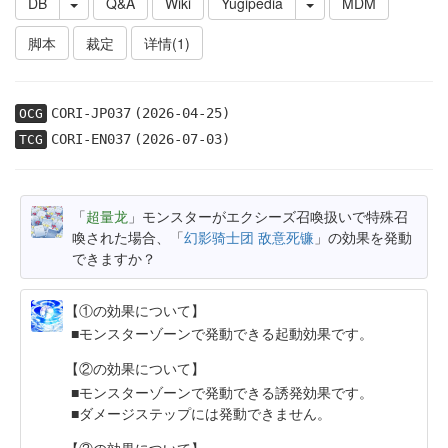
DB
Q&A
Wiki
Yugipedia
MDM
脚本
裁定
详情(1)
CORI-JP037
(2026-04-25)
OCG
CORI-EN037
(2026-07-03)
TCG
「
超量龙
」モンスターがエクシーズ召喚扱いで特殊召
喚された場合、「
幻影骑士团 敌意死镰
」の効果を発動
できますか？
【①の効果について】
モンスターゾーンで発動できる起動効果です。
【②の効果について】
モンスターゾーンで発動できる誘発効果です。
ダメージステップには発動できません。