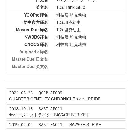
英文名
T.G. Tank Grub
YGOPro译名
科技属 坦克幼虫
简中官方译名
T.G.坦克幼虫
Master Duel译名
T.G.坦克幼虫
NWBBS译名
科技属 坦克幼虫
CNOCG译名
科技属 坦克幼虫
Yugipedia译名
Master Duel日文名
Master Duel英文名
2024-03-23
QCCP-JP039
QUARTER CENTURY CHRONICLE side：PRIDE
2018-10-13
SAST-JP011
サベージ・ストライク [ SAVAGE STRIKE ]
SAVAGE STRIKE
2019-02-01
SAST-EN011