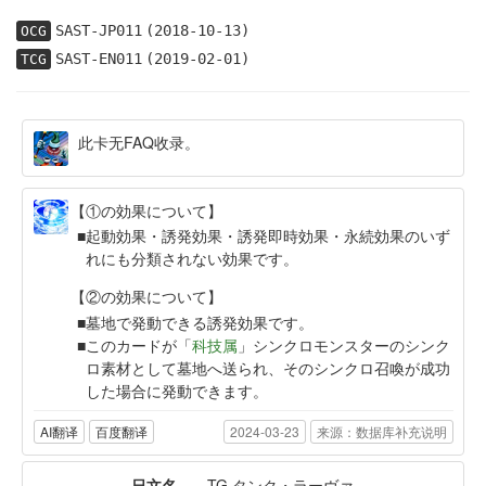
SAST-JP011
(2018-10-13)
OCG
SAST-EN011
(2019-02-01)
TCG
此卡无FAQ收录。
【①の効果について】
起動効果・誘発効果・誘発即時効果・永続効果のいず
れにも分類されない効果です。
【②の効果について】
墓地で発動できる誘発効果です。
このカードが「
科技属
」シンクロモンスターのシンク
ロ素材として墓地へ送られ、そのシンクロ召喚が成功
した場合に発動できます。
AI翻译
百度翻译
2024-03-23
来源：数据库补充说明
日文名
TG タンク・ラーヴァ