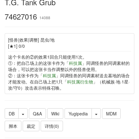
T.G. Tank Grub
74627016
14088
[怪兽|效果|调整] 昆虫/地
[★1] 0/0
这个卡名的②的效果1回合只能使用1次。
①：把自己场上的这张卡作为「
科技属
」同调怪兽的同调素材的
场合，可以把这张卡当作调整以外的怪兽使用。
②：这张卡作为「
科技属
」同调怪兽的同调素材送去墓地的场合
才能发动。在自己场上把1只「
科技属衍生物
」（机械族·地·1星·
攻/守0）攻击表示特殊召唤。
DB
Q&A
Wiki
Yugipedia
MDM
脚本
裁定
详情(0)