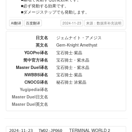
必ず発動する効果です。
ダメージステップでも発動します。
AI翻译
百度翻译
2024-11-23
来源：数据库补充说明
日文名
ジェムナイト・アメジス
英文名
Gem-Knight Amethyst
YGOPro译名
宝石骑士·紫晶
简中官方译名
宝石骑士・紫水晶
Master Duel译名
宝石骑士・紫水晶
NWBBS译名
宝石骑士·紫晶
CNOCG译名
秘石骑士 浓紫晶
Yugipedia译名
Master Duel日文名
Master Duel英文名
TERMINAL WORLD 2
2024-11-23
TW02-JP060