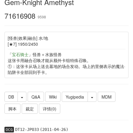
Gem-Knight Amethyst
71616908
9598
[怪兽|效果|融合] 水/地
[★7] 1950/2450
「
宝石骑士
」怪兽＋水族怪兽
这张卡用融合召唤才能从额外卡组特殊召唤。
①：这张卡从场上送去墓地的场合发动。场上的里侧表示的魔法·
陷阱卡全部回到手卡。
DB
Q&A
Wiki
Yugipedia
MDM
脚本
裁定
详情(0)
DT12-JP033
(2011-04-26)
OCG