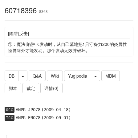
60718396
8368
[陷阱|反击]
①：魔法·陷阱卡发动时，从自己墓地把1只守备力200的炎属性
怪兽除外才能发动。那个发动无效并破坏。
DB
Q&A
Wiki
Yugipedia
MDM
脚本
裁定
详情(0)
ANPR-JP078
(2009-04-18)
OCG
ANPR-EN078
(2009-09-01)
TCG