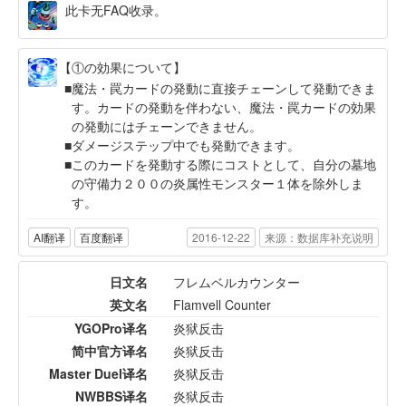
此卡无FAQ收录。
【①の効果について】
魔法・罠カードの発動に直接チェーンして発動できま
す。カードの発動を伴わない、魔法・罠カードの効果
の発動にはチェーンできません。
ダメージステップ中でも発動できます。
このカードを発動する際にコストとして、自分の墓地
の守備力２００の炎属性モンスター１体を除外しま
す。
AI翻译
百度翻译
2016-12-22
来源：数据库补充说明
日文名
フレムベルカウンター
英文名
Flamvell Counter
YGOPro译名
炎狱反击
简中官方译名
炎狱反击
Master Duel译名
炎狱反击
NWBBS译名
炎狱反击