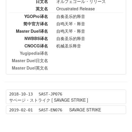
日文名
オルフェゴール・リリース
英文名
Orcustrated Release
YGOPro译名
自奏圣乐的释音
简中官方译名
自鸣天琴・释音
Master Duel译名
自鸣天琴・释音
NWBBS译名
自奏圣乐的释音
CNOCG译名
机械圣乐释音
Yugipedia译名
Master Duel日文名
Master Duel英文名
2018-10-13
SAST-JP076
サベージ・ストライク [ SAVAGE STRIKE ]
SAVAGE STRIKE
2019-02-01
SAST-EN076