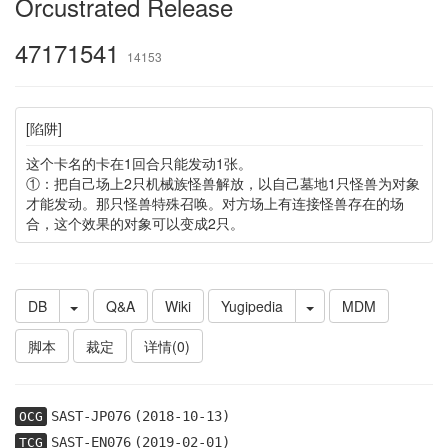
Orcustrated Release
47171541
14153
[陷阱]
这个卡名的卡在1回合只能发动1张。
①：把自己场上2只机械族怪兽解放，以自己墓地1只怪兽为对象
才能发动。那只怪兽特殊召唤。对方场上有连接怪兽存在的场
合，这个效果的对象可以变成2只。
DB
Q&A
Wiki
Yugipedia
MDM
脚本
裁定
详情(0)
SAST-JP076
(2018-10-13)
OCG
SAST-EN076
(2019-02-01)
TCG