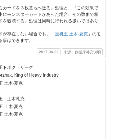
らカードを３枚墓地へ送る』処理と、『この効果で
中にモンスターカードがあった場合、その数まで相
ドを破壊する』処理は同時に行われる扱いではあり
ドが存在しない場合でも、「
重机王 土木·夏克
」のモ
る事はできます。
2017-06-22
来源：数据库补充说明
王ドボク・ザーク
rzhak, King of Heavy Industry
王 土木·夏克
王・土木札克
王 土木·夏克
王 土木·夏克