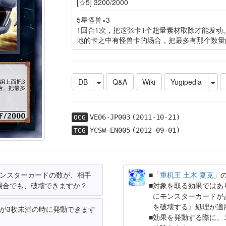
[☆5] 3200/2000
5星怪兽×3
1回合1次，把这张卡1个超量素材取除才能发
地的卡之中有怪兽卡的场合，把最多有那个数量
DB
Q&A
Wiki
Yugipedia
VE06-JP003
(2011-10-21)
OCG
YCSW-EN005
(2012-09-01)
TCG
ンスターカードの数が、相手
「
重机王 土木·夏克
」
場合でも、破壊できますか？
対象を取る効果ではあ
にモンスターカードが
を破壊する』処理が適
が3枚未満の時に発動できます
効果を発動する際に、