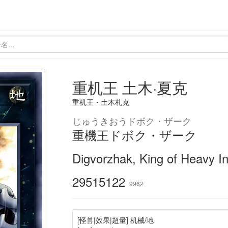
重机王 土木·夏克
重机王・土木札克
じゅうきおうドボク・ザーク
重機王ドボク・ザーク
Digvorzhak, King of Heavy I
29515122
9962
[怪兽|效果|超量] 机械/地