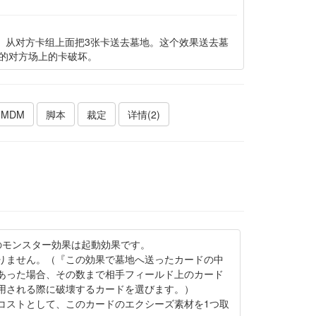
动。从对方卡组上面把3张卡送去墓地。这个效果送去墓
的对方场上的卡破坏。
MDM
脚本
裁定
详情(2)
のモンスター効果は起動効果です。
りません。（『この効果で墓地へ送ったカードの中
あった場合、その数まで相手フィールド上のカード
用される際に破壊するカードを選びます。）
コストとして、このカードのエクシーズ素材を1つ取