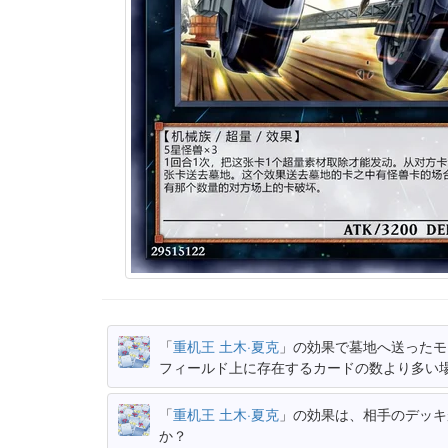
「
重机王 土木·夏克
」の効果で墓地へ送ったモ
フィールド上に存在するカードの数より多い
「
重机王 土木·夏克
」の効果は、相手のデッキ
か？