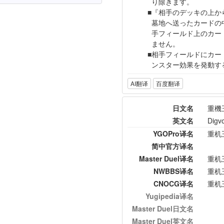
り除きます。
『相手のデッキの上か
墓地へ送ったカードの
手フィールド上のカー
ません。
相手フィールドにカー
ンスター効果を発動す
AI翻译
百度翻译
日文名
重機
英文名
Digvo
YGOPro译名
重机
简中官方译名
Master Duel译名
重机
NWBBS译名
重机
CNOCG译名
重机
Yugipedia译名
Master Duel日文名
Master Duel英文名