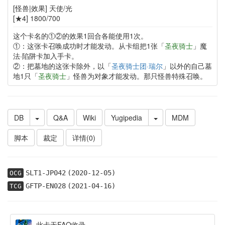
[怪兽|效果] 天使/光
[★4] 1800/700
这个卡名的①②的效果1回合各能使用1次。
①：这张卡召唤成功时才能发动。从卡组把1张「
圣夜骑士
」魔
法·陷阱卡加入手卡。
②：把墓地的这张卡除外，以「
圣夜骑士团·瑞尔
」以外的自己墓
地1只「
圣夜骑士
」怪兽为对象才能发动。那只怪兽特殊召唤。
DB
Q&A
Wiki
Yugipedia
MDM
脚本
裁定
详情(0)
SLT1-JP042
(2020-12-05)
OCG
GFTP-EN028
(2021-04-16)
TCG
此卡无FAQ收录。