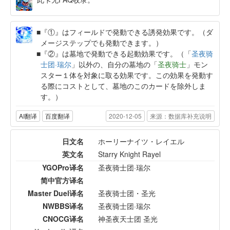
『①』はフィールドで発動できる誘発効果です。（ダ
メージステップでも発動できます。）
『②』は墓地で発動できる起動効果です。（「
圣夜骑
士团·瑞尔
」以外の、自分の墓地の「
圣夜骑士
」モン
スター１体を対象に取る効果です。この効果を発動す
る際にコストとして、墓地のこのカードを除外しま
す。）
AI翻译
百度翻译
2020-12-05
来源：数据库补充说明
日文名
ホーリーナイツ・レイエル
英文名
Starry Knight Rayel
YGOPro译名
圣夜骑士团·瑞尔
简中官方译名
Master Duel译名
圣夜骑士团・圣光
NWBBS译名
圣夜骑士团·瑞尔
CNOCG译名
神圣夜天士团 圣光