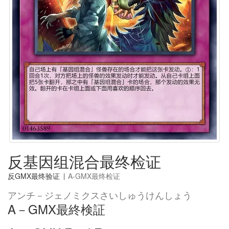
反基因组混合最终检证
反GMX最终验证
|
A-GMX最终检证
アンチ－ジェノミクスさいしゅうけんしょう
A－GMX最終検証