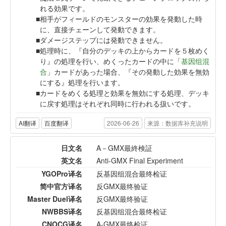
れる効果です。
相手がフィールドのモンスターの効果を発動した時
に、直接チェーンして発動できます。
ダメージステップには発動できません。
処理時に、『自分のデッキの上からカードを５枚めく
り』の処理を行い、めくったカードの中に「
基因组混
合
」カードがあった場合、『その発動した効果を無効
にする』処理を行います。
カードをめくる処理と効果を無効にする処理、デッキ
に戻す処理はそれぞれ同時に行われる扱いです。
AI翻译
百度翻译
2026-06-26
来源：数据库补充说明
日文名
A－GMX最終検証
英文名
Anti-GMX Final Experiment
YGOPro译名
反基因组混合最终检证
简中官方译名
反GMX最终验证
Master Duel译名
反GMX最终验证
NWBBS译名
反基因组混合最终检证
CNOCG译名
A-GMX最终检证