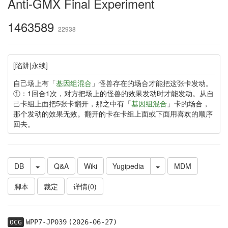
Anti-GMX Final Experiment
1463589
22938
[陷阱|永续]
自己场上有「
基因组混合
」怪兽存在的场合才能把这张卡发动。
①：1回合1次，对方把场上的怪兽的效果发动时才能发动。从自
己卡组上面把5张卡翻开，那之中有「
基因组混合
」卡的场合，
那个发动的效果无效。翻开的卡在卡组上面或下面用喜欢的顺序
回去。
DB
Q&A
Wiki
Yugipedia
MDM
脚本
裁定
详情(0)
WPP7-JP039
(2026-06-27)
OCG