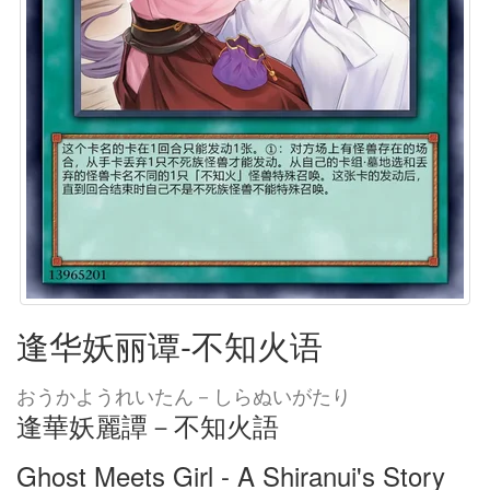
逢华妖丽谭-不知火语
おうかようれいたん－しらぬいがたり
逢華妖麗譚－不知火語
Ghost Meets Girl - A Shiranui's Story