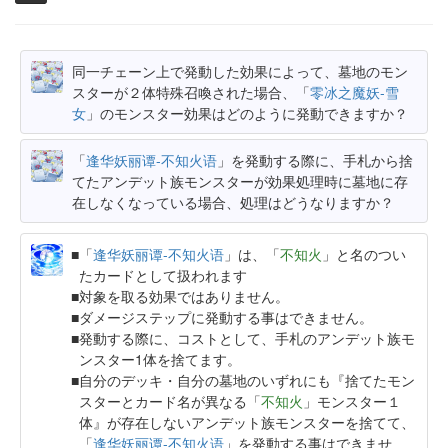
同一チェーン上で発動した効果によって、墓地のモン
スターが２体特殊召喚された場合、「
零冰之魔妖-雪
女
」のモンスター効果はどのように発動できますか？
「
逢华妖丽谭-不知火语
」を発動する際に、手札から捨
てたアンデット族モンスターが効果処理時に墓地に存
在しなくなっている場合、処理はどうなりますか？
「
逢华妖丽谭-不知火语
」は、「
不知火
」と名のつい
たカードとして扱われます
対象を取る効果ではありません。
ダメージステップに発動する事はできません。
発動する際に、コストとして、手札のアンデット族モ
ンスター1体を捨てます。
自分のデッキ・自分の墓地のいずれにも『捨てたモン
スターとカード名が異なる「
不知火
」モンスター１
体』が存在しないアンデット族モンスターを捨てて、
「
逢华妖丽谭-不知火语
」を発動する事はできませ