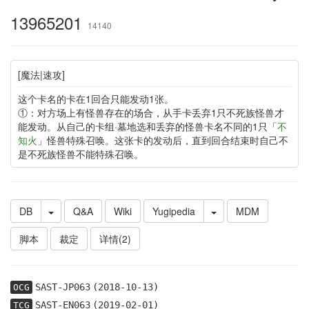
13965201
14140
[魔法|速攻]
这个卡名的卡在1回合只能发动1张。
①：对方场上有怪兽存在的场合，从手卡丢弃1只不死族怪兽才
能发动。从自己的卡组·墓地选和丢弃的怪兽卡名不同的1只「
不
知火
」怪兽特殊召唤。这张卡的发动后，直到回合结束时自己不
是不死族怪兽不能特殊召唤。
DB
Q&A
Wiki
Yugipedia
MDM
脚本
裁定
详情(2)
SAST-JP063
(2018-10-13)
OCG
SAST-EN063
(2019-02-01)
TCG