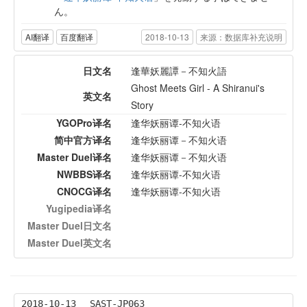
ん。
AI翻译
百度翻译
2018-10-13
来源：数据库补充说明
日文名
逢華妖麗譚－不知火語
Ghost Meets Girl - A Shiranui's
英文名
Story
YGOPro译名
逢华妖丽谭-不知火语
简中官方译名
逢华妖丽谭－不知火语
Master Duel译名
逢华妖丽谭－不知火语
NWBBS译名
逢华妖丽谭-不知火语
CNOCG译名
逢华妖丽谭-不知火语
Yugipedia译名
Master Duel日文名
Master Duel英文名
2018-10-13
SAST-JP063