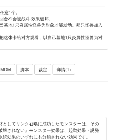
任意1个。
回合不会被战斗·效果破坏。
己墓地1只炎属性怪兽为对象才能发动。那只怪兽加入
把这张卡给对方观看，以自己墓地1只炎属性怪兽为对
MDM
脚本
裁定
详情(1)
材としてリンク召喚に成功したモンスターは、その
破壊されない』モンスター効果は、起動効果・誘発
永続効果のいずれにも分類されない効果です。