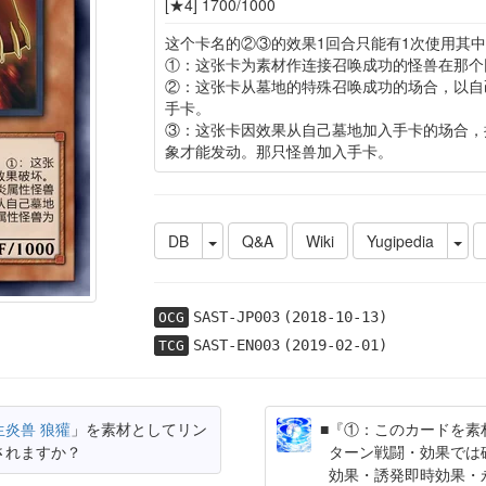
[★4] 1700/1000
这个卡名的②③的效果1回合只能有1次使用其中
①：这张卡为素材作连接召唤成功的怪兽在那个
②：这张卡从墓地的特殊召唤成功的场合，以自
手卡。
③：这张卡因效果从自己墓地加入手卡的场合，
象才能发动。那只怪兽加入手卡。
DB
Q&A
Wiki
Yugipedia
SAST-JP003
(2018-10-13)
OCG
SAST-EN003
(2019-02-01)
TCG
生炎兽 狼獾
」を素材としてリン
『①：このカードを素
されますか？
ターン戦闘・効果では
効果・誘発即時効果・