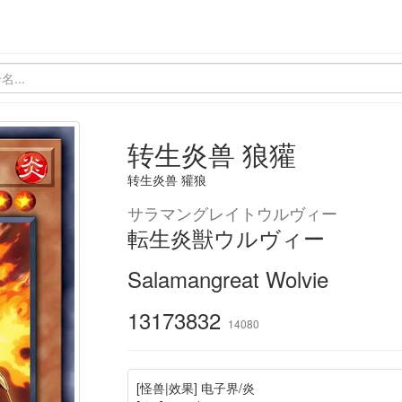
转生炎兽 狼獾
转生炎兽 獾狼
サラマングレイトウルヴィー
転生炎獣ウルヴィー
Salamangreat Wolvie
13173832
14080
[怪兽|效果] 电子界/炎