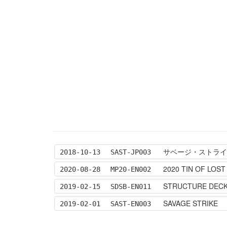
サベージ・ストライク [ 
2018-10-13
SAST-JP003
2020 TIN OF LOS
2020-08-28
MP20-EN002
STRUCTURE DECK
2019-02-15
SDSB-EN011
SAVAGE STRIKE
2019-02-01
SAST-EN003