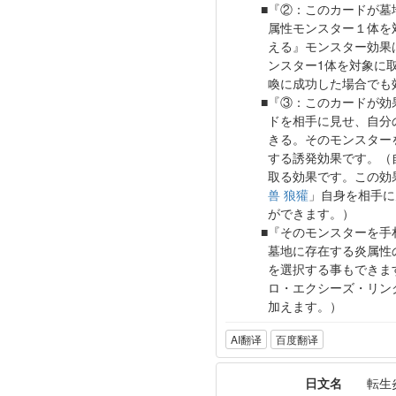
『②：このカードが墓
属性モンスター１体を
える』モンスター効果
ンスター1体を対象に
喚に成功した場合でも
『③：このカードが効
ドを相手に見せ、自分
きる。そのモンスター
する誘発効果です。（
取る効果です。この効
兽 狼獾
」自身を相手に
ができます。）
『そのモンスターを手
墓地に存在する炎属性
を選択する事もできま
ロ・エクシーズ・リン
加えます。）
AI翻译
百度翻译
日文名
転生