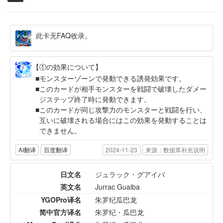
此卡无FAQ收录。
【①の効果について】
モンスターゾーンで発動できる誘発効果です。
このカードが相手モンスターを戦闘で破壊したダメー
ジステップ終了時に発動できます。
このカードが同じ攻撃力のモンスターと戦闘を行い、
互いに破壊される場合にはこの効果を発動することは
できません。
AI翻译
百度翻译
2024-11-23
来源：数据库补充说明
日文名
ジュラック・グアイバ
英文名
Jurrac Guaiba
YGOPro译名
朱罗纪瓜巴龙
简中官方译名
朱罗纪・瓜巴龙