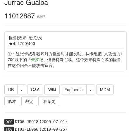
Jurrac Guaiba
11012887
8397
[怪兽|效果] 恐龙/炎
[★4] 1700/400
①：这张卡战斗破坏对方怪兽时才能发动。从卡组把1只攻击力1
700以下的「
朱罗纪
」怪兽特殊召唤。这个效果特殊召唤的怪兽
在这个回合不能攻击宣言。
DB
Q&A
Wiki
Yugipedia
MDM
脚本
裁定
详情(0)
DT06-JP018
(2009-07-01)
OCG
DT03-EN068
(2010-09-25)
TCG