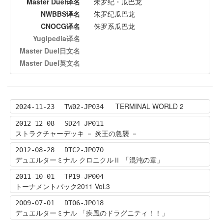
Master Duel译名
朱罗纪・瓜巴龙
NWBBS译名
朱罗纪瓜巴龙
CNOCG译名
侏罗系瓜巴龙
Yugipedia译名
Master Duel日文名
Master Duel英文名
TERMINAL WORLD 2
2024-11-23
TW02-JP034
2012-12-08
SD24-JP011
ストラクチャーデッキ － 炎王の急襲 －
2012-08-28
DTC2-JP070
デュエルターミナル クロニクルⅡ 「混沌の章」
2011-10-01
TP19-JP004
トーナメントパック2011 Vol.3
2009-07-01
DT06-JP018
デュエルターミナル 「疾風のドラグニティ！！」