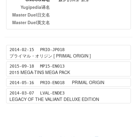
Yugipedia译名
Master Duel日文名
Master Duel英文名
2014-02-15
PRIO-JP018
プライマル・オリジン [ PRIMAL ORIGIN ]
2015-09-18
MP15-EN013
2015 MEGA-TINS MEGA PACK
PRIMAL ORIGIN
2014-05-16
PRIO-EN018
2014-03-07
LVAL-ENDE3
LEGACY OF THE VALIANT DELUXE EDITION