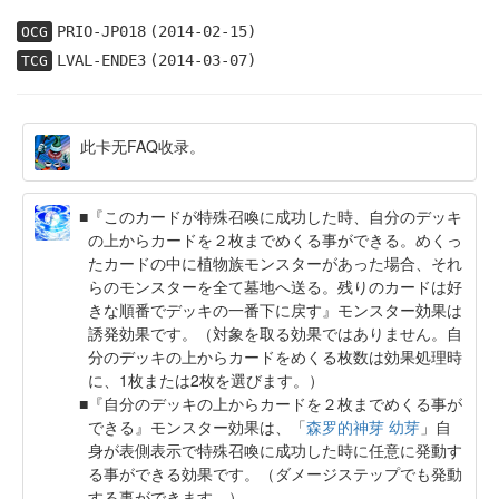
PRIO-JP018
(2014-02-15)
OCG
LVAL-ENDE3
(2014-03-07)
TCG
此卡无FAQ收录。
『このカードが特殊召喚に成功した時、自分のデッキ
の上からカードを２枚までめくる事ができる。めくっ
たカードの中に植物族モンスターがあった場合、それ
らのモンスターを全て墓地へ送る。残りのカードは好
きな順番でデッキの一番下に戻す』モンスター効果は
誘発効果です。（対象を取る効果ではありません。自
分のデッキの上からカードをめくる枚数は効果処理時
に、1枚または2枚を選びます。）
『自分のデッキの上からカードを２枚までめくる事が
できる』モンスター効果は、「
森罗的神芽 幼芽
」自
身が表側表示で特殊召喚に成功した時に任意に発動す
る事ができる効果です。（ダメージステップでも発動
する事ができます。）