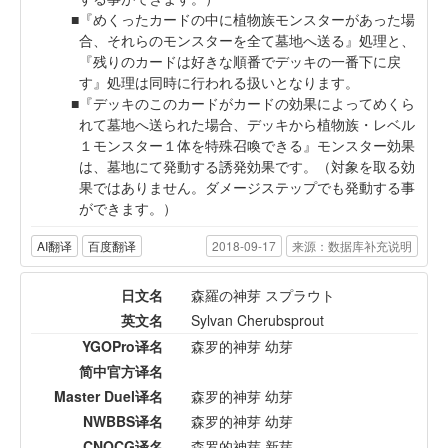
『めくったカードの中に植物族モンスターがあった場
合、それらのモンスターを全て墓地へ送る』処理と、
『残りのカードは好きな順番でデッキの一番下に戻
す』処理は同時に行われる扱いとなります。
『デッキのこのカードがカードの効果によってめくら
れて墓地へ送られた場合、デッキから植物族・レベル
１モンスター１体を特殊召喚できる』モンスター効果
は、墓地にて発動する誘発効果です。（対象を取る効
果ではありません。ダメージステップでも発動する事
ができます。）
AI翻译
百度翻译
2018-09-17
来源：数据库补充说明
日文名
森羅の神芽 スプラウト
英文名
Sylvan Cherubsprout
YGOPro译名
森罗的神芽 幼芽
简中官方译名
Master Duel译名
森罗的神芽 幼芽
NWBBS译名
森罗的神芽 幼芽
CNOCG译名
森罗的神芽 新芽