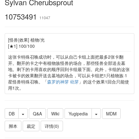
Sylvan Cherubsprout
10753491
11047
[怪兽|效果] 植物/光
[★1] 100/100
这张卡特殊召唤成功时，可以从自己卡组上面把最多2张卡翻
开。翻开的卡之中有植物族怪兽的场合，那些怪兽全部送去墓
地。剩下的卡用喜欢的顺序回到卡组最下面。此外，卡组的这张
卡被卡的效果翻开送去墓地的场合，可以从卡组把1只植物族·1
星怪兽特殊召唤。「
森罗的神芽 幼芽
」的这个效果1回合只能使
用1次。
DB
Q&A
Wiki
Yugipedia
MDM
脚本
裁定
详情(0)