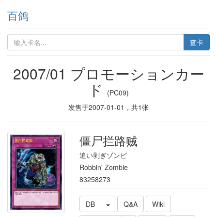
百鸽
查卡
2007/01 プロモーションカー
ド
(PC09)
发售于
2007-01-01
，共
1
张
僵尸拦路贼
追い剥ぎゾンビ
Robbin' Zombie
83258273
DB
Q&A
Wiki