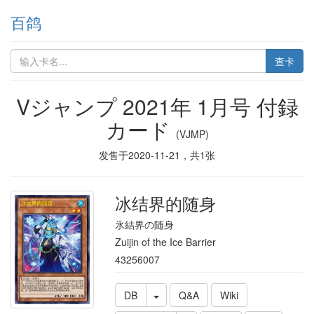
百鸽
查卡
Vジャンプ 2021年 1月号 付録
カード
(VJMP)
发售于
2020-11-21
，共
1
张
冰结界的随身
氷結界の随身
Zuijin of the Ice Barrier
43256007
DB
Q&A
Wiki