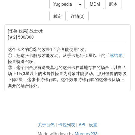
Yugipedia
MDM
脚本
裁定
详情(0)
[怪兽|效果] 战士/水
[★2] 500/300
这个卡名的①②的效果1回合各能使用1次。
①：把这张卡解放才能发动。从手卡把1只5星以上的「
冰结界
」
怪兽特殊召唤。
②：这个回合没有送去墓地的这张卡在墓地存在的场合，以自己
场上1只3星以上的水属性怪兽为对象才能发动。那只怪兽的等级
下降2星，这张卡特殊召唤。这个效果特殊召唤的这张卡从场上
离开的场合除外。
关于百鸽
|
卡包列表
|
API
|
设置
Made with dove by
Mercury233