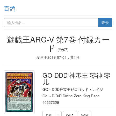
百鸽
查卡
遊戯王ARC-V 第7巻 付録カー
ド
(YA07)
发售于
2019-07-04
，共
1
张
GO-DDD 神零王 零神·零
儿
GO－DDD神零王ゼロゴッド・レイジ
Go! - D/D/D Divine Zero King Rage
40227329
DB
Q&A
Wiki