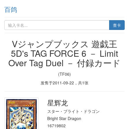
百鸽
查卡
Vジャンプブックス 遊戯王
5D's TAG FORCE 6 － Limit
Over Tag Duel － 付録カード
(TF06)
发售于
2011-09-22
，共
1
张
星辉龙
スター・ブライト・ドラゴン
Bright Star Dragon
16719802