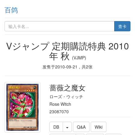
百鸽
查卡
Vジャンプ 定期購読特典 2010
年 秋
(VJMP)
发售于
2010-09-21
，共
2
张
蔷薇之魔女
ローズ・ウィッチ
Rose Witch
23087070
DB
Q&A
Wiki