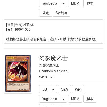
Yugipedia
MDM
脚本
裁定
详情(0)
[怪兽|效果] 植物/地
[★4] 1600/1000
植物族怪兽上级召唤的场合，这张卡可以作为2只的数量解放。
幻影魔术士
幻影の魔術士
Phantom Magician
24103628
DB
Q&A
Wiki
Yugipedia
MDM
脚本