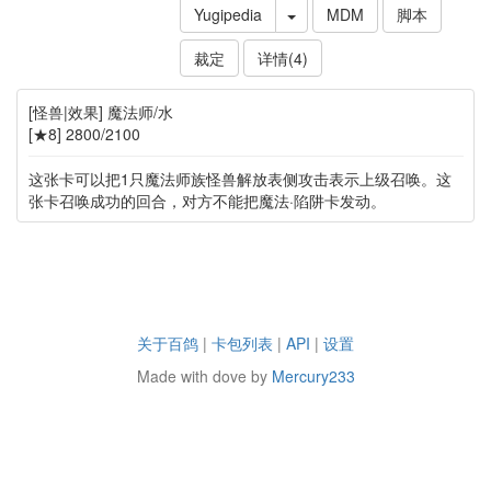
Yugipedia
MDM
脚本
裁定
详情(4)
[怪兽|效果] 魔法师/水
[★8] 2800/2100
这张卡可以把1只魔法师族怪兽解放表侧攻击表示上级召唤。这
张卡召唤成功的回合，对方不能把魔法·陷阱卡发动。
关于百鸽
|
卡包列表
|
API
|
设置
Made with dove by
Mercury233