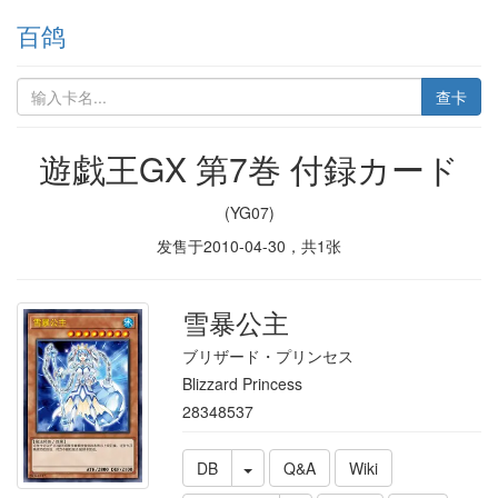
百鸽
查卡
遊戯王GX 第7巻 付録カード
(YG07)
发售于
2010-04-30
，共
1
张
雪暴公主
ブリザード・プリンセス
Blizzard Princess
28348537
DB
Q&A
Wiki