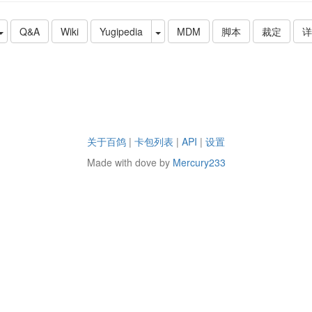
Q&A
Wiki
Yugipedia
MDM
脚本
裁定
详
关于百鸽
|
卡包列表
|
API
|
设置
Made with dove by
Mercury233