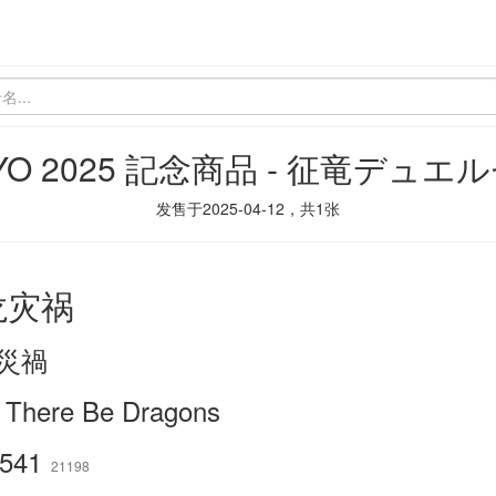
KYO 2025 記念商品 - 征竜デュエ
发售于
2025-04-12
，共
1
张
龙灾祸
災禍
 There Be Dragons
541
21198