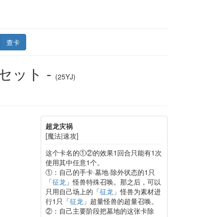
查卡
ルセット -
(25YJ)
超龙灾祸
[魔法|速攻]
这个卡名的①②的效果1回合只能有1次
使用其中任意1个。
①：自己的手卡·墓地·除外状态的1只
「
征龙
」怪兽特殊召唤。那之后，可以
只用自己场上的「
征龙
」怪兽为素材进
行1只「
征龙
」超量怪兽的超量召唤。
②：自己主要阶段把墓地的这张卡除