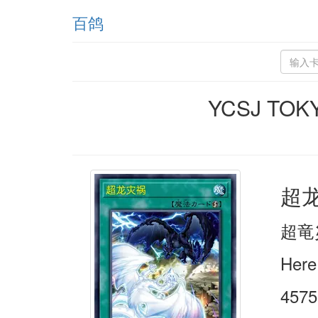
百鸽
YCSJ TO
超
超竜
Here
4575